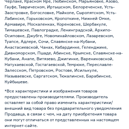
Черлаке, Красном Яре, Любинском, Марьяновке, Азово,
Гауфе, Таврическом, Иртышском, Белореченске, Усть-
Заостровке, Богословке, Майкопе, Сыропятском, Усть-
Лабинске, Горьковском, Кропоткине, Нижней Омке,
Армавире, Москаленках, Кореновске, Шербакуле,
Тимашевске, Павлоградке, Ленинградской, Архипо-
Осиповке, Джубге, Новомихайловском, Лазаревском,
Туапсе, Адлере, Сочи, Славянске-на-Кубани,
Анастасиевской, Чанах, Кабардинке, Геленджике,
Дивноморском, Пшаде, Абинске, Крымске, Славянске-на-
Кубани, Анапе, Витязево, Джигинке, Варениковской,
Натухаевской, Гостагаевской, Темрюке, Переславле-
Залесском, Петровском, Ростове, Исилькуле,
Называевске, Саргатском, Тюкалинске, Барабинске,
Куйбышеве.
*Все характеристики и изображения товаров
предоставлены производителями. Производитель
оставляет за собой право изменить характеристики/
внешний вид товара без предварительного уведомления
Продавца, в связи с чем, на дату приобретения товара
они могут отличаться от представленных на настоящем
интернет-сайте.