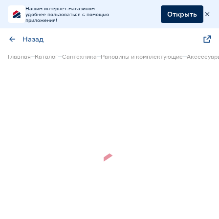
Нашим интернет-магазином
Открыть
удобнее пользоваться с помощью
приложения!
Назад
Главная
Каталог
Сантехника
Раковины и комплектующие
Аксессуар