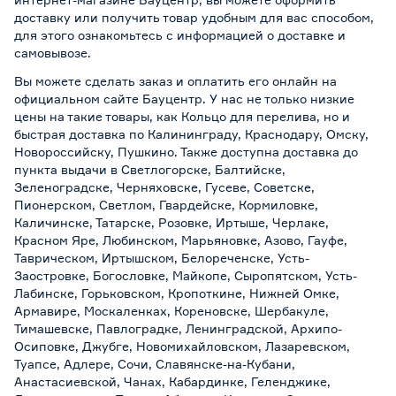
доставку или получить товар удобным для вас способом,
для этого ознакомьтесь с информацией о
доставке и
самовывозе
.
Вы можете сделать заказ и оплатить его онлайн на
официальном сайте Бауцентр. У нас не только низкие
цены на такие товары, как Кольцо для перелива, но и
быстрая доставка по Калининграду, Краснодару, Омску,
Новороссийску, Пушкино. Также доступна доставка до
пункта выдачи в Светлогорске, Балтийске,
Зеленоградске, Черняховске, Гусеве, Советске,
Пионерском, Светлом, Гвардейске, Кормиловке,
Каличинске, Татарске, Розовке, Иртыше, Черлаке,
Красном Яре, Любинском, Марьяновке, Азово, Гауфе,
Таврическом, Иртышском, Белореченске, Усть-
Заостровке, Богословке, Майкопе, Сыропятском, Усть-
Лабинске, Горьковском, Кропоткине, Нижней Омке,
Армавире, Москаленках, Кореновске, Шербакуле,
Тимашевске, Павлоградке, Ленинградской, Архипо-
Осиповке, Джубге, Новомихайловском, Лазаревском,
Туапсе, Адлере, Сочи, Славянске-на-Кубани,
Анастасиевской, Чанах, Кабардинке, Геленджике,