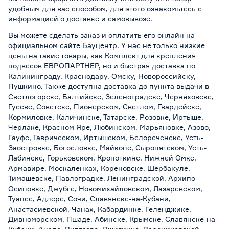
удобным для вас способом, для этого ознакомьтесь с
информацией о
доставке и самовывозе
.
Вы можете сделать заказ и оплатить его онлайн на
официальном сайте Бауцентр. У нас не только низкие
цены на такие товары, как Комплект для крепления
подвесов ЕВРОПАРТНЕР, но и быстрая доставка по
Калининграду, Краснодару, Омску, Новороссийску,
Пушкино. Также доступна доставка до пункта выдачи в
Светлогорске, Балтийске, Зеленоградске, Черняховске,
Гусеве, Советске, Пионерском, Светлом, Гвардейске,
Кормиловке, Каличинске, Татарске, Розовке, Иртыше,
Черлаке, Красном Яре, Любинском, Марьяновке, Азово,
Гауфе, Таврическом, Иртышском, Белореченске, Усть-
Заостровке, Богословке, Майкопе, Сыропятском, Усть-
Лабинске, Горьковском, Кропоткине, Нижней Омке,
Армавире, Москаленках, Кореновске, Шербакуле,
Тимашевске, Павлоградке, Ленинградской, Архипо-
Осиповке, Джубге, Новомихайловском, Лазаревском,
Туапсе, Адлере, Сочи, Славянске-на-Кубани,
Анастасиевской, Чанах, Кабардинке, Геленджике,
Дивноморском, Пшаде, Абинске, Крымске, Славянске-на-