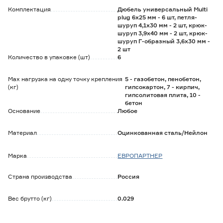
прокручивание в отверстии в момент установки;
Комплектация
Дюбель универсальный Multi
- несколько вариантов крюков позволяют использовать
plug 6х25 мм - 6 шт, петля-
под разные особенности подвесов и кашпо.
шуруп 4,1х30 мм - 2 шт, крюк-
шуруп 3,9х40 мм - 2 шт, крюк-
шуруп Г-образный 3,6х30 мм -
2 шт
Количество в упаковке (шт)
6
Max нагрузка на одну точку крепления
5 - газобетон, пенобетон,
(кг)
гипсокартон, 7 - кирпич,
гипсолитовая плита, 10 -
бетон
Основание
Любое
Материал
Оцинкованная сталь/Нейлон
Марка
ЕВРОПАРТНЕР
Страна производства
Россия
Вес брутто (кг)
0.029