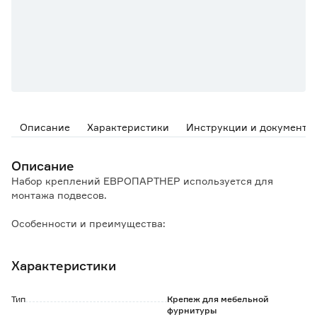
Описание
Характеристики
Инструкции и документы
Описание
Набор креплений ЕВРОПАРТНЕР используется для
монтажа подвесов.
Особенности и преимущества:
- дюбель из нейлона позволяет применять комплект в
любом материале основания, обеспечивает прочность
Характеристики
соединения и долгий срок службы;
- широкий, но тонкий бортик препятствует
продавливанию дюбеля в материал основания;
Тип
Крепеж для мебельной
- шестигранная форма дюбеля предотвращает
фурнитуры