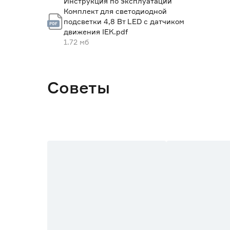
Инструкция по эксплуатации
Комплект для светодиодной
Датчик движения
подсветки 4,8 Вт LED c датчиком
движения IEK.pdf
Угол рассеивания (°)
1.72 мб
Блок питания в комплекте
Количество светодиодов в метре
Советы
t эксплуатации (градус Цельсия)
Источник питания
Страна производства
Гарантия
Вес брутто (кг)