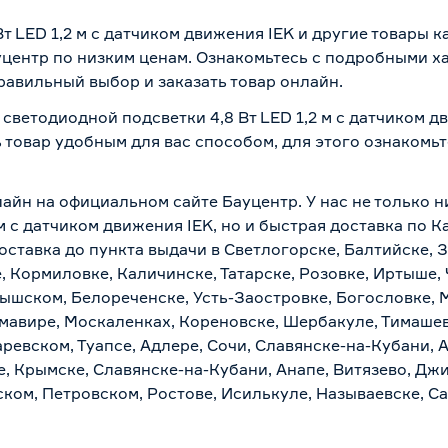
т LED 1,2 м c датчиком движения IEK и другие товары 
центр по низким ценам. Ознакомьтесь с подробными ха
равильный выбор и заказать товар онлайн.
 светодиодной подсветки 4,8 Вт LED 1,2 м c датчиком д
 товар удобным для вас способом, для этого ознакомь
лайн на официальном сайте Бауцентр. У нас не только н
м c датчиком движения IEK, но и быстрая доставка по 
ставка до пункта выдачи в Светлогорске, Балтийске, З
, Кормиловке, Каличинске, Татарске, Розовке, Иртыше,
тышском, Белореченске, Усть-Заостровке, Богословке, 
мавире, Москаленках, Кореновске, Шербакуле, Тимашев
евском, Туапсе, Адлере, Сочи, Славянске-на-Кубани, 
, Крымске, Славянске-на-Кубани, Анапе, Витязево, Джи
ком, Петровском, Ростове, Исилькуле, Называевске, С