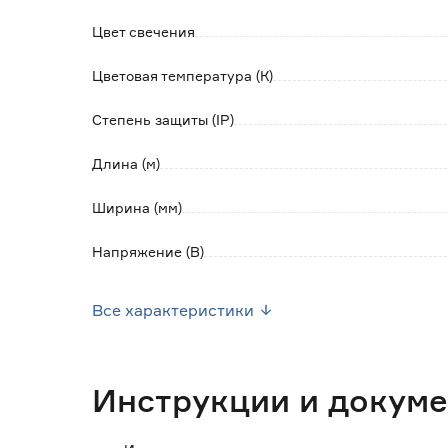
секунд;
- порог освещенности для срабатывания - 12
Цвет свечения
- большой срок службы - до 30 000 часов.
Цветовая температура (К)
Степень защиты (IP)
Длина (м)
Ширина (мм)
Напряжение (В)
Мощность (Вт/м)
Все характеристики
Тип светодиода
Марка
Инструкции и докум
Световой поток (Лм)