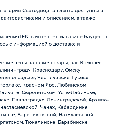
категории Светодиодная лента доступны в
рактеристиками и описанием, а также
вижения IEK, в интернет-магазине Бауцентр,
тесь с информацией о
доставке и
изкие цены на такие товары, как Комплект
Калининграду, Краснодару, Омску,
еленоградске, Черняховске, Гусеве,
 Черлаке, Красном Яре, Любинском,
Майкопе, Сыропятском, Усть-Лабинске,
ске, Павлоградке, Ленинградской, Архипо-
Анастасиевской, Чанах, Кабардинке,
гинке, Варениковской, Натухаевской,
аргатском, Тюкалинске, Барабинске,