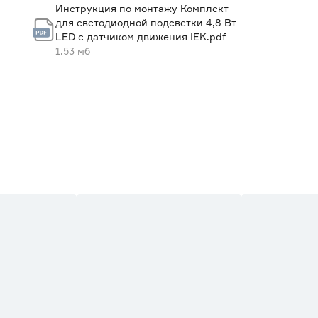
Инструкция по монтажу Комплект
Да
для светодиодной подсветки 4,8 Вт
LED c датчиком движения IEK.pdf
120
1.53 мб
Да
60
от - 10 до +45
От сети 220В
Китай
1 год
0.323