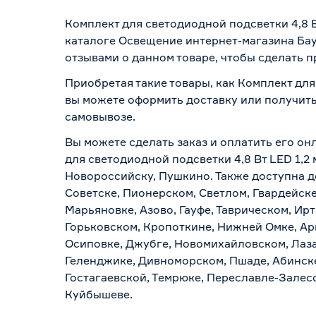
Комплект для светодиодной подсветки 4,8 В
каталоге Освещение интернет-магазина Бау
отзывами о данном товаре, чтобы сделать п
Приобретая такие товары, как Комплект для
вы можете оформить доставку или получить
самовывозе
.
Вы можете сделать заказ и оплатить его он
для светодиодной подсветки 4,8 Вт LED 1,2 
Новороссийску, Пушкино. Также доступна до
Советске, Пионерском, Светлом, Гвардейске
Марьяновке, Азово, Гауфе, Таврическом, Ир
Горьковском, Кропоткине, Нижней Омке, Ар
Осиповке, Джубге, Новомихайловском, Лазар
Геленджике, Дивноморском, Пшаде, Абинске
Гостагаевской, Темрюке, Переславле-Залесс
Куйбышеве.