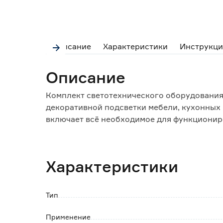
Описание
Характеристики
Инструкци
Описание
Комплект светотехнического оборудования 
декоративной подсветки мебели, кухонных ш
включает всё необходимое для функциониро
позволяет создавать различные статистиче
яркости и скорости смены полного спектра
Характеристики
Особенности и преимущества:
- комплект (светодиодная белая лента (1 шт)
прост в подключении и эксплуатации, нет 
Тип
- медные токоведущие дорожки, равномерно
- время отключения ленты после задействов
Применение