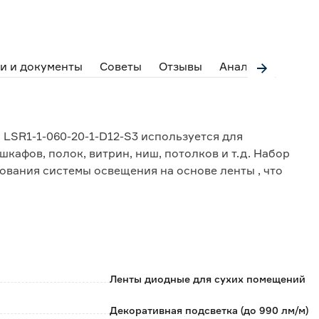
и и документы
Советы
Отзывы
Аналоги
LSR1-1-060-20-1-D12-S3 используется для
кафов, полок, витрин, ниш, потолков и т.д. Набор
вания системы освещения на основе ленты , что
ские и динамические световые сцены с изменением
 основных цветов.
, драйвер, сенсор (2 шт), монтажный набор (2 шт)
необходимости докупать дополнительные девайсы;
Ленты диодные для сухих помещений
е свечение на всем протяжении ленты;
ания датчика движения регулируется: от 30 до 380
Декоративная подсветка (до 990 лм/м)