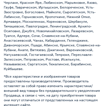
Черлаке, Красном Яре, Любинском, Марьяновке, Азово,
Гауфе, Таврическом, Иртышском, Белореченске, Усть-
Заостровке, Богословке, Майкопе, Сыропятском, Усть-
Лабинске, Горьковском, Кропоткине, Нижней Омке,
Армавире, Москаленках, Кореновске, Шербакуле,
Тимашевске, Павлоградке, Ленинградской, Архипо-
Осиповке, Джубге, Новомихайловском, Лазаревском,
Туапсе, Адлере, Сочи, Славянске-на-Кубани,
Анастасиевской, Чанах, Кабардинке, Геленджике,
Дивноморском, Пшаде, Абинске, Крымске, Славянске-на-
Кубани, Анапе, Витязево, Джигинке, Варениковской,
Натухаевской, Гостагаевской, Темрюке, Переславле-
Залесском, Петровском, Ростове, Исилькуле,
Называевске, Саргатском, Тюкалинске, Барабинске,
Куйбышеве.
*Все характеристики и изображения товаров
предоставлены производителями. Производитель
оставляет за собой право изменить характеристики/
внешний вид товара без предварительного уведомления
Продавца, в связи с чем, на дату приобретения товара
они могут отличаться от представленных на настоящем
интернет-сайте.