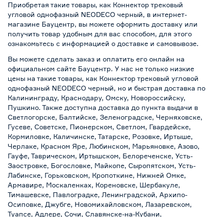
Приобретая такие товары, как Коннектор трековый
угловой однофазный NEODECO черный, в интернет-
магазине Бауцентр, вы можете оформить доставку или
получить товар удобным для вас способом, для этого
ознакомьтесь с информацией о
доставке и самовывозе
.
Вы можете сделать заказ и оплатить его онлайн на
официальном сайте Бауцентр. У нас не только низкие
цены на такие товары, как Коннектор трековый угловой
однофазный NEODECO черный, но и быстрая доставка по
Калининграду, Краснодару, Омску, Новороссийску,
Пушкино. Также доступна доставка до пункта выдачи в
Светлогорске, Балтийске, Зеленоградске, Черняховске,
Гусеве, Советске, Пионерском, Светлом, Гвардейске,
Кормиловке, Каличинске, Татарске, Розовке, Иртыше,
Черлаке, Красном Яре, Любинском, Марьяновке, Азово,
Гауфе, Таврическом, Иртышском, Белореченске, Усть-
Заостровке, Богословке, Майкопе, Сыропятском, Усть-
Лабинске, Горьковском, Кропоткине, Нижней Омке,
Армавире, Москаленках, Кореновске, Шербакуле,
Тимашевске, Павлоградке, Ленинградской, Архипо-
Осиповке, Джубге, Новомихайловском, Лазаревском,
Туапсе, Адлере, Сочи, Славянске-на-Кубани,