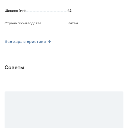
Ширина (мм)
42
Страна производства
Китай
Тип
Шинопровод и аксессуары
Все характеристики
Гарантия
2 года
Вес брутто (кг)
0.06
Советы