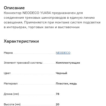
Описание
Коннектор NEODECO YU454 предназначен для
соединения трековых шинопроводов в единую линию
освещения. Применяется при монтаже систем подсветки
в интерьерах, торговых залах и выставочных
пространствах. Позволяет гибко адаптировать длину
трека под конкретные задачи проектирования света.
Характеристики
Обратите внимание:
Гарантия на трековые системы NEODECO 2 года с даты
Марка
NEODECO
покупки. В течение данного срока Вы можете обменять
неисправный товар.
Элемент трековой системы
Комплектующие
Цвет
Черный
Материал
Пластик, медь
Длина (мм)
78
Высота (мм)
20