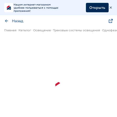
Нашим интернет-магазином
Открыть
удобнее пользоваться с помощью
приложения!
Назад
Главная
Каталог
Освещение
Трековые системы освещения
Однофазн