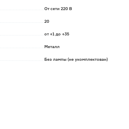
От сети 220 В
20
от +1 до +35
Металл
Без лампы (не укомплектован)
Китай
Светильники трековые однофазные
0.057