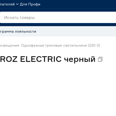
пателей
Для Профи
грамма лояльности
 освещения
Однофазные трековые светильники (220 V)
OROZ ELECTRIC черный