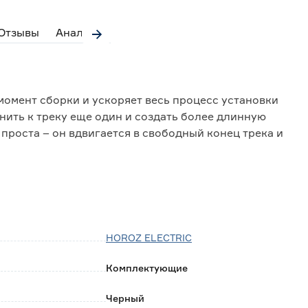
Отзывы
Аналоги
омент сборки и ускоряет весь процесс установки
ить к треку еще один и создать более длинную
проста – он вдвигается в свободный конец трека и
гать возникновения перекосов и механических
HOROZ ELECTRIC
Комплектующие
Черный