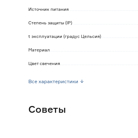
Источник питания
Степень защиты (IP)
t эксплуатации (градус Цельсия)
Материал
Цвет свечения
Страна производства
Все характеристики
Тип
Вес брутто (кг)
Советы