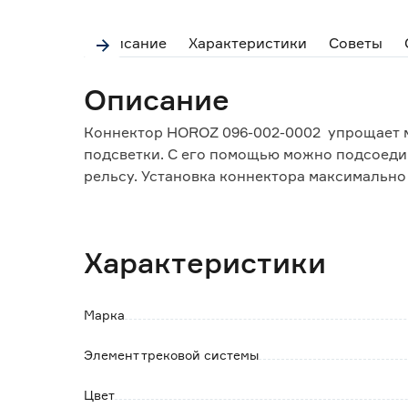
Описание
Характеристики
Советы
Описание
Коннектор HOROZ 096-002-0002 упрощает м
подсветки. С его помощью можно подсоедин
рельсу. Установка коннектора максимально 
фиксируется зажимным винтом.
Обратите внимание:
Характеристики
При монтаже шинопровода необходимо избе
нагрузок в месте стыка треков.
Марка
Элемент трековой системы
Цвет