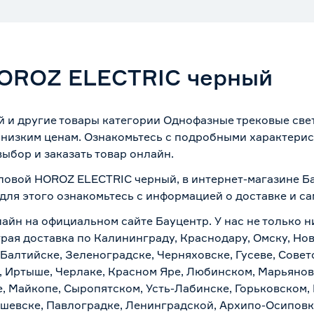
HOROZ ELECTRIC черный
и другие товары категории Однофазные трековые свети
низким ценам. Ознакомьтесь с подробными характерист
ыбор и заказать товар онлайн.
гловой HOROZ ELECTRIC черный, в интернет-магазине Б
 для этого ознакомьтесь с информацией о
доставке и с
лайн на официальном сайте Бауцентр. У нас не только н
рая доставка по Калининграду, Краснодару, Омску, Но
 Балтийске, Зеленоградске, Черняховске, Гусеве, Совет
, Иртыше, Черлаке, Красном Яре, Любинском, Марьяновк
е, Майкопе, Сыропятском, Усть-Лабинске, Горьковском,
ашевске, Павлоградке, Ленинградской, Архипо-Осиповк