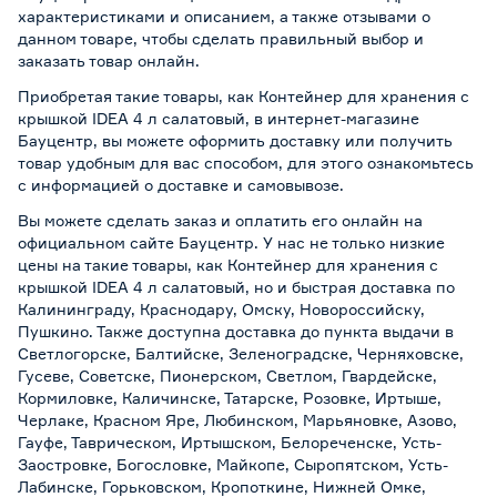
характеристиками и описанием, а также отзывами о
данном товаре, чтобы сделать правильный выбор и
заказать товар онлайн.
Приобретая такие товары, как Контейнер для хранения с
крышкой IDEA 4 л салатовый, в интернет-магазине
Бауцентр, вы можете оформить доставку или получить
товар удобным для вас способом, для этого ознакомьтесь
с информацией о
доставке и самовывозе
.
Вы можете сделать заказ и оплатить его онлайн на
официальном сайте Бауцентр. У нас не только низкие
цены на такие товары, как Контейнер для хранения с
крышкой IDEA 4 л салатовый, но и быстрая доставка по
Калининграду, Краснодару, Омску, Новороссийску,
Пушкино. Также доступна доставка до пункта выдачи в
Светлогорске, Балтийске, Зеленоградске, Черняховске,
Гусеве, Советске, Пионерском, Светлом, Гвардейске,
Кормиловке, Каличинске, Татарске, Розовке, Иртыше,
Черлаке, Красном Яре, Любинском, Марьяновке, Азово,
Гауфе, Таврическом, Иртышском, Белореченске, Усть-
Заостровке, Богословке, Майкопе, Сыропятском, Усть-
Лабинске, Горьковском, Кропоткине, Нижней Омке,