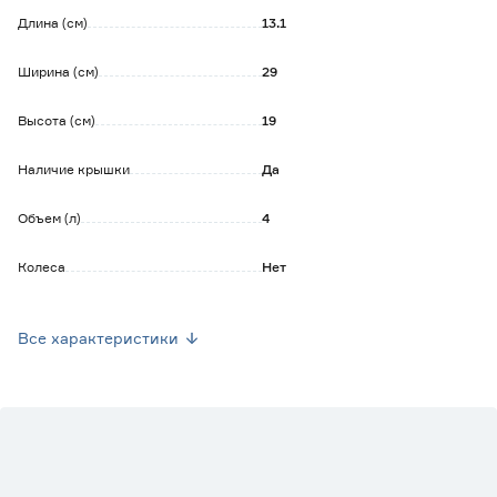
Длина (см)
13.1
Ширина (см)
29
Высота (см)
19
Наличие крышки
Да
Объем (л)
4
Колеса
Нет
Крышка под замок-защелку
Да
Все характеристики
Крышка с ручкой
Да
Рисунок
Нет
Ручки
Нет