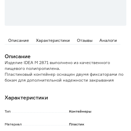
Описание
Характеристики
Отзывы
Аналоги
Описание
Изделие IDEA М 2871 выполнено из качественного
пищевого полипропилена.
Пластиковый контейнер оснащен двумя фиксаторами по
бокам для дополнительной надежности закрывания
крышки.
Универсальный ящик поможет сохранить различные
Характеристики
нужные вещи в порядке.
Вместительная емкость с герметичной верхом
предотвратит случайное открывание.
Тип
Контейнеры
Защитит содержимое от пыли и грязи.
Материал
Пластик