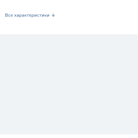
Крышка под замок-защелку
Да
Все характеристики
Крышка с ручкой
Нет
Рисунок
Нет
Ручки
Нет
Цвет
Серый
Марка
ЗПИ Альтернатива
Страна производства
Россия
Вес брутто (кг)
2.775