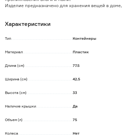
Изделие предназначено для хранения вещей в доме,
гараже и на даче.
Имеет углубления на крышке для рук, которые
Характеристики
способствуют удобному открыванию.
Специальные углубления по периметру крышки
позволяют устанавливать контейнеры одного размера
Тип
Контейнеры
друг на друга.
Материал
Пластик
Особенности и преимущества:
- полностью светонепроницаемый бокс;
Длина (см)
77.5
- защелки плотно прижимают верх.
Ширина (см)
42.5
Высота (см)
33
Наличие крышки
Да
Объем (л)
75
Колеса
Нет