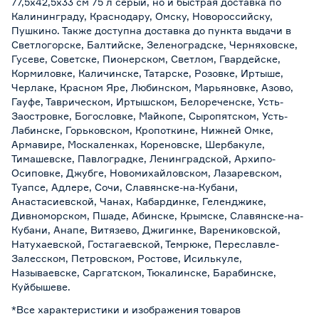
77,5х42,5х33 см 75 л серый, но и быстрая доставка по
Калининграду, Краснодару, Омску, Новороссийску,
Пушкино. Также доступна доставка до пункта выдачи в
Светлогорске, Балтийске, Зеленоградске, Черняховске,
Гусеве, Советске, Пионерском, Светлом, Гвардейске,
Кормиловке, Каличинске, Татарске, Розовке, Иртыше,
Черлаке, Красном Яре, Любинском, Марьяновке, Азово,
Гауфе, Таврическом, Иртышском, Белореченске, Усть-
Заостровке, Богословке, Майкопе, Сыропятском, Усть-
Лабинске, Горьковском, Кропоткине, Нижней Омке,
Армавире, Москаленках, Кореновске, Шербакуле,
Тимашевске, Павлоградке, Ленинградской, Архипо-
Осиповке, Джубге, Новомихайловском, Лазаревском,
Туапсе, Адлере, Сочи, Славянске-на-Кубани,
Анастасиевской, Чанах, Кабардинке, Геленджике,
Дивноморском, Пшаде, Абинске, Крымске, Славянске-на-
Кубани, Анапе, Витязево, Джигинке, Варениковской,
Натухаевской, Гостагаевской, Темрюке, Переславле-
Залесском, Петровском, Ростове, Исилькуле,
Называевске, Саргатском, Тюкалинске, Барабинске,
Куйбышеве.
*Все характеристики и изображения товаров