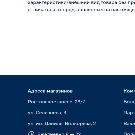
характеристики/внешний вид товара без пре
отличаться от представленных на настояще
Адреса магазинов
Ком
Ростовское шоссе, 28/7
Боль
ул. Селезнева, 4
Пар
ул. им. Данилы Волкореза, 2
Вак
Ежедневно 8 — 22
Пол