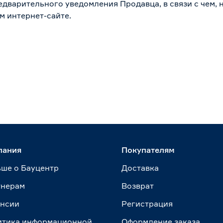
дварительного уведомления Продавца, в связи с чем, н
м интернет-сайте.
пания
Покупателям
ше о Бауцентр
Доставка
тнерам
Возврат
ансии
Регистрация
итика информационной
Оформление заказа