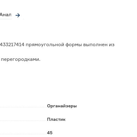
Аналоги
433217414 прямоугольной формы выполнен из
 перегородками.
в: химии, кухонных предметов, одежды и игрушек.
змер отделений;
 на друга;
мещение корзины;
Органайзеры
Пластик
45