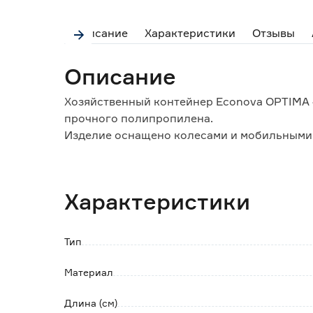
Описание
Характеристики
Отзывы
Описание
Хозяйственный контейнер Econova OPTIMA 
прочного полипропилена.
Изделие оснащено колесами и мобильными
Подойдет для хранения различных предмето
Особенности и преимущества:
Характеристики
- благодаря перегородкам можно менять ра
- возможность штабелировать корзины друг
- два пластиковых ролика облегчают пере
Тип
- ручки для удобного захвата.
Материал
Длина (см)