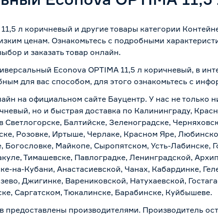
1,5 л коричневый и другие товары категории Контейн
изким ценам. Ознакомьтесь с подробными характеристи
ыбор и заказать товар онлайн.
ниверсальный Econova OPTIMA 11,5 л коричневый, в инт
бным для вас способом, для этого ознакомьтесь с инф
лайн на официальном сайте Бауцентр. У нас не только н
чневый, но и быстрая доставка по Калининграду, Красн
в Светлогорске, Балтийске, Зеленоградске, Черняховске
ске, Розовке, Иртыше, Черлаке, Красном Яре, Любинском
, Богословке, Майкопе, Сыропятском, Усть-Лабинске, 
куле, Тимашевске, Павлоградке, Ленинградской, Архи
ске-на-Кубани, Анастасиевской, Чанах, Кабардинке, Ге
зево, Джигинке, Варениковской, Натухаевской, Гостаг
ске, Саргатском, Тюкалинске, Барабинске, Куйбышеве.
в предоставлены производителями. Производитель ост