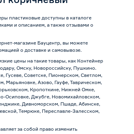
еры пластиковые доступны в каталоге
ками и описанием, а также отзывами о
ернет-магазине Бауцентр, вы можете
ормацией о
доставке и самовывозе
.
изкие цены на такие товары, как Контейнер
одару, Омску, Новороссийску, Пушкино.
, Гусеве, Советске, Пионерском, Светлом,
, Марьяновке, Азово, Гауфе, Таврическом,
Горьковском, Кропоткине, Нижней Омке,
по-Осиповке, Джубге, Новомихайловском,
ленджике, Дивноморском, Пшаде, Абинске,
аевской, Темрюке, Переславле-Залесском,
авляет за собой право изменить