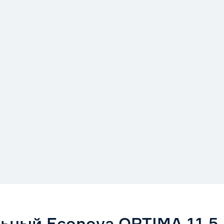
Econova
Россия
0.685
ьный Econova OPTIMA 11,5