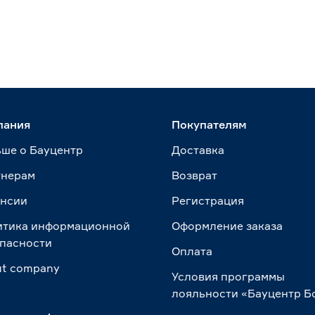
пания
Покупателям
ше о Бауцентр
Доставка
тнерам
Возврат
ансии
Регистрация
итика информационной
Оформление заказа
пасности
Оплата
t сompany
Условия программы
лояльности «Бауцентр Б