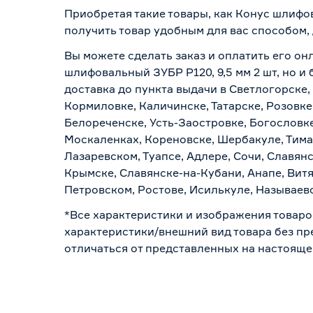
Приобретая такие товары, как Конус шлифов
получить товар удобным для вас способом,
Вы можете сделать заказ и оплатить его он
шлифовальный ЗУБР Р120, 9,5 мм 2 шт, но и
доставка до пункта выдачи в Светлогорске,
Кормиловке, Каличинске, Татарске, Розовке
Белореченске, Усть-Заостровке, Богословк
Москаленках, Кореновске, Шербакуле, Тим
Лазаревском, Туапсе, Адлере, Сочи, Славян
Крымске, Славянске-на-Кубани, Анапе, Витя
Петровском, Ростове, Исилькуле, Называев
*Все характеристики и изображения товаро
характеристики/внешний вид товара без пре
отличаться от представленных на настояще