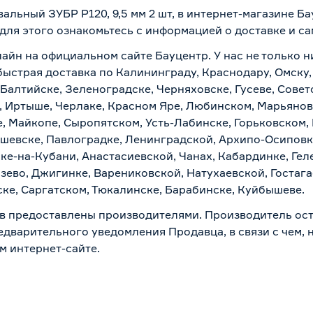
альный ЗУБР Р120, 9,5 мм 2 шт, в интернет-магазине Б
 для этого ознакомьтесь с информацией о
доставке и с
лайн на официальном сайте Бауцентр. У нас не только н
 быстрая доставка по Калининграду, Краснодару, Омску
 Балтийске, Зеленоградске, Черняховске, Гусеве, Совет
, Иртыше, Черлаке, Красном Яре, Любинском, Марьяновк
е, Майкопе, Сыропятском, Усть-Лабинске, Горьковском,
ашевске, Павлоградке, Ленинградской, Архипо-Осиповк
ске-на-Кубани, Анастасиевской, Чанах, Кабардинке, Ге
зево, Джигинке, Варениковской, Натухаевской, Гостаг
ске, Саргатском, Тюкалинске, Барабинске, Куйбышеве.
в предоставлены производителями. Производитель ост
дварительного уведомления Продавца, в связи с чем, н
м интернет-сайте.