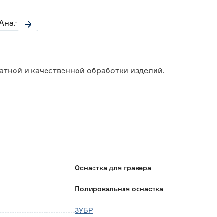
Аналоги
атной и качественной обработки изделий.
угловых и труднодоступных участков;
ичных материалов;
е материала;
ва долгое время;
ров.
Оснастка для гравера
Полировальная оснастка
ЗУБР