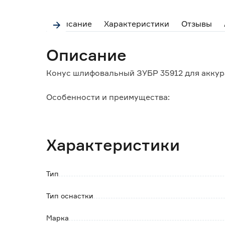
Описание
Характеристики
Отзывы
Описание
Конус шлифовальный ЗУБР 35912 для аккур
Особенности и преимущества:
- форма конуса оптимальна для обработки 
- подходит для шлифовки и полировки разл
- обеспечивает точное и эффективное сняти
Характеристики
- износостойкий, сохраняет форму и свойст
- совместим с большинством моделей граве
Тип
Тип оснастки
Марка