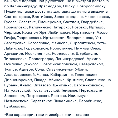
KRONS с деревянной рукояткой, но и быстрая доставка
по Калининграду, Краснодару, Омску, Новороссийску,
Пушкино. Также доступна доставка до пункта выдачи в
Светлогорске, Балтийске, Зеленоградске, Черняховске,
Гусеве, Советске, Пионерском, Светлом, Гвардейске,
Кормиловке, Каличинске, Татарске, Розовке, Иртыше,
Черлаке, Красном Яре, Любинском, Марьяновке, Азово,
Гауфе, Таврическом, Иртышском, Белореченске, Усть-
Заостровке, Богословке, Майкопе, Сыропятском, Усть-
Лабинске, Горьковском, Кропоткине, Нижней Омке,
Армавире, Москаленках, Кореновске, Шербакуле,
Тимашевске, Павлоградке, Ленинградской, Архипо-
Осиповке, Джубге, Новомихайловском, Лазаревском,
Туапсе, Адлере, Сочи, Славянске-на-Кубани,
Анастасиевской, Чанах, Кабардинке, Геленджике,
Дивноморском, Пшаде, Абинске, Крымске, Славянске-на-
Кубани, Анапе, Витязево, Джигинке, Варениковской,
Натухаевской, Гостагаевской, Темрюке, Переславле-
Залесском, Петровском, Ростове, Исилькуле,
Называевске, Саргатском, Тюкалинске, Барабинске,
Куйбышеве.
*Все характеристики и изображения товаров