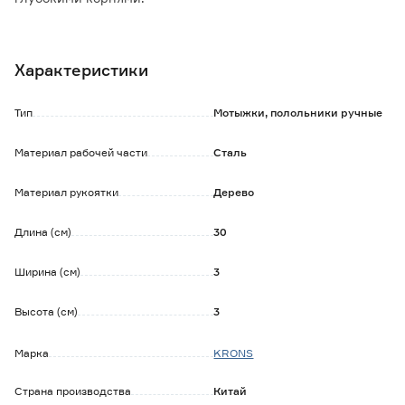
Особенности и преимущества:
- рабочая часть изготовлена из стали и окрашена
Характеристики
порошковой эмалью для защиты от коррозии;
- рукоятка выполнена из дерева и имеет отверстие для
подвешивания инструмента.
Тип
Мотыжки, полольники ручные
Материал рабочей части
Сталь
Материал рукоятки
Дерево
Длина (см)
30
Ширина (см)
3
Высота (см)
3
Марка
KRONS
Страна производства
Китай