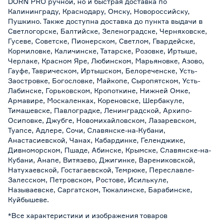
DORN PRO ручной, но и быстрая доставка по
Калининграду, Краснодару, Омску, Новороссийску,
Пушкино. Также доступна доставка до пункта выдачи в
Светлогорске, Балтийске, Зеленоградске, Черняховске,
Гусеве, Советске, Пионерском, Светлом, Гвардейске,
Кормиловке, Каличинске, Татарске, Розовке, Иртыше,
Черлаке, Красном Яре, Любинском, Марьяновке, Азово,
Гауфе, Таврическом, Иртышском, Белореченске, Усть-
Заостровке, Богословке, Майкопе, Сыропятском, Усть-
Лабинске, Горьковском, Кропоткине, Нижней Омке,
Армавире, Москаленках, Кореновске, Шербакуле,
Тимашевске, Павлоградке, Ленинградской, Архипо-
Осиповке, Джубге, Новомихайловском, Лазаревском,
Туапсе, Адлере, Сочи, Славянске-на-Кубани,
Анастасиевской, Чанах, Кабардинке, Геленджике,
Дивноморском, Пшаде, Абинске, Крымске, Славянске-на-
Кубани, Анапе, Витязево, Джигинке, Варениковской,
Натухаевской, Гостагаевской, Темрюке, Переславле-
Залесском, Петровском, Ростове, Исилькуле,
Называевске, Саргатском, Тюкалинске, Барабинске,
Куйбышеве.
*Все характеристики и изображения товаров