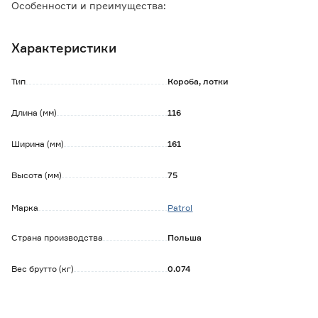
Особенности и преимущества:
- короб выполнен из полипропилена и имеет удобную
форму;
Характеристики
- лотки складываются друг в друга для хранения, а также
ставятся друг на друга;
- сзади на коробе есть пластиковый выступ-зацеп для
Тип
Короба, лотки
крепления на шину или панель Patrol Fixing Wall;
- имеет возможность вертикальной укладки и место для
Длина (мм)
116
наклейки.
Ширина (мм)
161
Высота (мм)
75
Марка
Patrol
Страна производства
Польша
Вес брутто (кг)
0.074