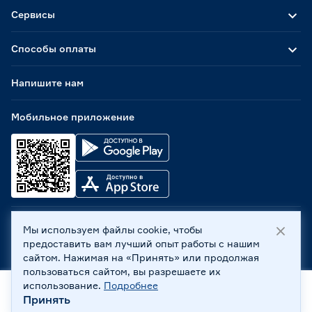
Сервисы
Способы оплаты
Напишите нам
Мобильное приложение
Мы используем файлы cookie, чтобы
ООО «Бауцентр Рус» 2004 -
2026
, 236029, г. Калининград,
предоставить вам лучший опыт работы с нашим
ул. А.Невского, 205. ИНН 7702596813, КПП 390601001 ©
сайтом. Нажимая на «Принять» или продолжая
Все права защищены
пользоваться сайтом, вы разрешаете их
Политика обработки персональных данных
использование.
Подробнее
Правовая информация
Принять
Главная
Каталог
Корзина
Профиль
Охрана труда