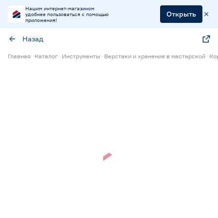
Нашим интернет-магазином
Открыть
удобнее пользоваться с помощью
приложения!
Назад
Главная
Каталог
Инструменты
Верстаки и хранение в мастерской
Ко
Нет в наличии