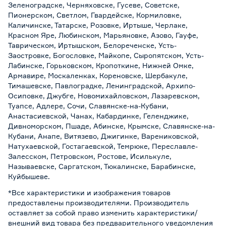
Зеленоградске, Черняховске, Гусеве, Советске,
Пионерском, Светлом, Гвардейске, Кормиловке,
Каличинске, Татарске, Розовке, Иртыше, Черлаке,
Красном Яре, Любинском, Марьяновке, Азово, Гауфе,
Таврическом, Иртышском, Белореченске, Усть-
Заостровке, Богословке, Майкопе, Сыропятском, Усть-
Лабинске, Горьковском, Кропоткине, Нижней Омке,
Армавире, Москаленках, Кореновске, Шербакуле,
Тимашевске, Павлоградке, Ленинградской, Архипо-
Осиповке, Джубге, Новомихайловском, Лазаревском,
Туапсе, Адлере, Сочи, Славянске-на-Кубани,
Анастасиевской, Чанах, Кабардинке, Геленджике,
Дивноморском, Пшаде, Абинске, Крымске, Славянске-на-
Кубани, Анапе, Витязево, Джигинке, Варениковской,
Натухаевской, Гостагаевской, Темрюке, Переславле-
Залесском, Петровском, Ростове, Исилькуле,
Называевске, Саргатском, Тюкалинске, Барабинске,
Куйбышеве.
*Все характеристики и изображения товаров
предоставлены производителями. Производитель
оставляет за собой право изменить характеристики/
внешний вид товара без предварительного уведомления