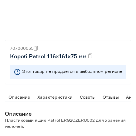
707000035
Короб Patrol 116х161х75 мм
Этот товар не продается в выбранном регионе
Описание
Характеристики
Советы
Отзывы
Ана
Описание
Пластиковый ящик Patrol ERG2CZERU002 для хранения
мелочей.