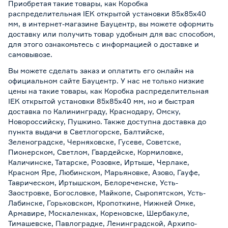
Приобретая такие товары, как Коробка
распределительная IEK открытой установки 85х85х40
мм, в интернет-магазине Бауцентр, вы можете оформить
доставку или получить товар удобным для вас способом,
для этого ознакомьтесь с информацией о
доставке и
самовывозе
.
Вы можете сделать заказ и оплатить его онлайн на
официальном сайте Бауцентр. У нас не только низкие
цены на такие товары, как Коробка распределительная
IEK открытой установки 85х85х40 мм, но и быстрая
доставка по Калининграду, Краснодару, Омску,
Новороссийску, Пушкино. Также доступна доставка до
пункта выдачи в Светлогорске, Балтийске,
Зеленоградске, Черняховске, Гусеве, Советске,
Пионерском, Светлом, Гвардейске, Кормиловке,
Каличинске, Татарске, Розовке, Иртыше, Черлаке,
Красном Яре, Любинском, Марьяновке, Азово, Гауфе,
Таврическом, Иртышском, Белореченске, Усть-
Заостровке, Богословке, Майкопе, Сыропятском, Усть-
Лабинске, Горьковском, Кропоткине, Нижней Омке,
Армавире, Москаленках, Кореновске, Шербакуле,
Тимашевске, Павлоградке, Ленинградской, Архипо-