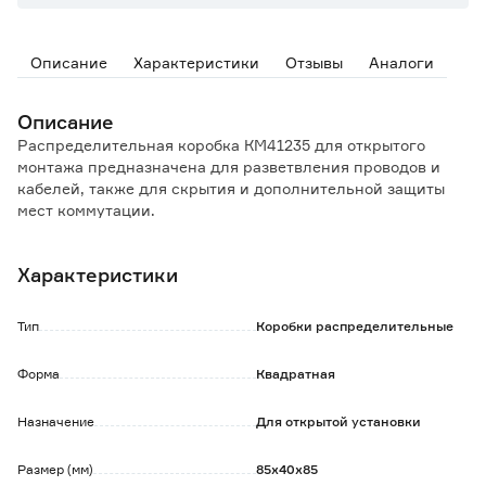
Описание
Характеристики
Отзывы
Аналоги
Описание
Распределительная коробка КМ41235 для открытого
монтажа предназначена для разветвления проводов и
кабелей, также для скрытия и дополнительной защиты
мест коммутации.
Коробка для открытого монтажа используется как часть
системы электрической канализации, состоящей из
Характеристики
жестких и гофрированных труб.
Коробка может быть использована на открытом воздухе, а
также во влажных и пыльных помещениях.
Тип
Коробки распределительные
Материал изготовления: полистирол.
Рабочая температура: от -25 до +40 °С.
Форма
Квадратная
Назначение
Для открытой установки
Размер (мм)
85х40х85