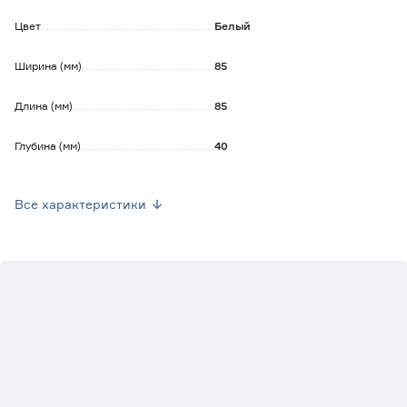
Цвет
Белый
Ширина (мм)
85
Длина (мм)
85
Глубина (мм)
40
Степень защиты (IP)
44
Все характеристики
Защита от влаги
Да
Вес брутто (кг)
0.062
Марка
IEK
Страна производства
Китай