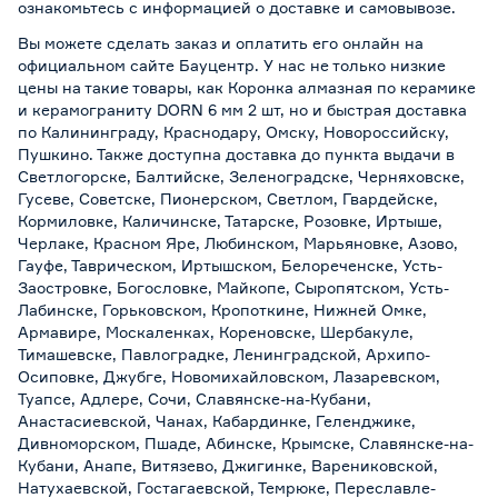
ознакомьтесь с информацией о
доставке и самовывозе
.
Вы можете сделать заказ и оплатить его онлайн на
официальном сайте Бауцентр. У нас не только низкие
цены на такие товары, как Коронка алмазная по керамике
и керамограниту DORN 6 мм 2 шт, но и быстрая доставка
по Калининграду, Краснодару, Омску, Новороссийску,
Пушкино. Также доступна доставка до пункта выдачи в
Светлогорске, Балтийске, Зеленоградске, Черняховске,
Гусеве, Советске, Пионерском, Светлом, Гвардейске,
Кормиловке, Каличинске, Татарске, Розовке, Иртыше,
Черлаке, Красном Яре, Любинском, Марьяновке, Азово,
Гауфе, Таврическом, Иртышском, Белореченске, Усть-
Заостровке, Богословке, Майкопе, Сыропятском, Усть-
Лабинске, Горьковском, Кропоткине, Нижней Омке,
Армавире, Москаленках, Кореновске, Шербакуле,
Тимашевске, Павлоградке, Ленинградской, Архипо-
Осиповке, Джубге, Новомихайловском, Лазаревском,
Туапсе, Адлере, Сочи, Славянске-на-Кубани,
Анастасиевской, Чанах, Кабардинке, Геленджике,
Дивноморском, Пшаде, Абинске, Крымске, Славянске-на-
Кубани, Анапе, Витязево, Джигинке, Варениковской,
Натухаевской, Гостагаевской, Темрюке, Переславле-