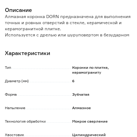
Описание
Алмазная коронка DORN предназначена для выполнения
точных и ровных отверстий в стекле, керамической и
керамогранитной плитке.
Используется с дрелью или шуруповертом в безударном
режиме.
Характеристики
Особенности и преимущества:
- высокопрочная режущая часть с алмазным напылением
эффективно внедряется в обрабатываемый материал;
Тип
Коронки по плитке,
- обеспечивает точное выполнение работ без сколов.
керамограниту
Диаметр (мм)
6
При сверлении требует охлаждения водой.
Форма
Зубчатая
Напыление
Алмазное
Технология обработки
Мокрое сверление
Хвостовик
Цилиндрический