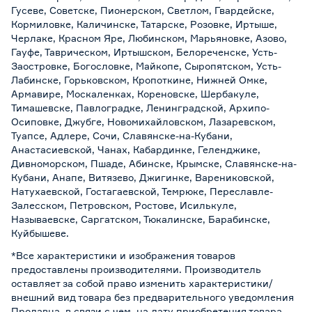
Гусеве, Советске, Пионерском, Светлом, Гвардейске,
Кормиловке, Каличинске, Татарске, Розовке, Иртыше,
Черлаке, Красном Яре, Любинском, Марьяновке, Азово,
Гауфе, Таврическом, Иртышском, Белореченске, Усть-
Заостровке, Богословке, Майкопе, Сыропятском, Усть-
Лабинске, Горьковском, Кропоткине, Нижней Омке,
Армавире, Москаленках, Кореновске, Шербакуле,
Тимашевске, Павлоградке, Ленинградской, Архипо-
Осиповке, Джубге, Новомихайловском, Лазаревском,
Туапсе, Адлере, Сочи, Славянске-на-Кубани,
Анастасиевской, Чанах, Кабардинке, Геленджике,
Дивноморском, Пшаде, Абинске, Крымске, Славянске-на-
Кубани, Анапе, Витязево, Джигинке, Варениковской,
Натухаевской, Гостагаевской, Темрюке, Переславле-
Залесском, Петровском, Ростове, Исилькуле,
Называевске, Саргатском, Тюкалинске, Барабинске,
Куйбышеве.
*Все характеристики и изображения товаров
предоставлены производителями. Производитель
оставляет за собой право изменить характеристики/
внешний вид товара без предварительного уведомления
Продавца, в связи с чем, на дату приобретения товара