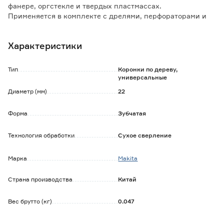
фанере, оргстекле и твердых пластмассах.
Применяется в комплекте с дрелями, перфораторами и
станками в безударном режиме.
Характеристики
Особенности и преимущества:
- улучшенная геометрия резцов для чистого реза;
- изготовлена из биметаллического сплава.
Тип
Коронки по дереву,
универсальные
Диаметр (мм)
22
Форма
Зубчатая
Технология обработки
Сухое сверление
Марка
Makita
Страна производства
Китай
Вес брутто (кг)
0.047