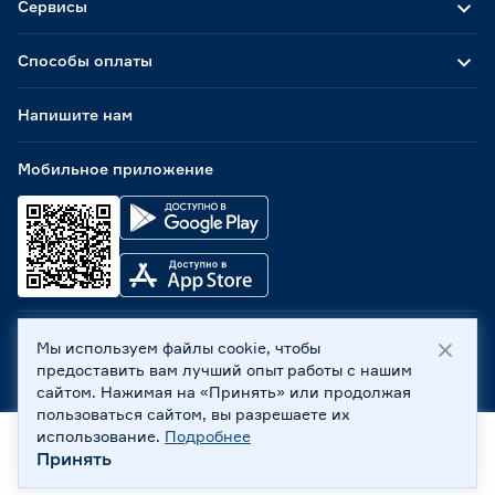
Сервисы
Способы оплаты
Напишите нам
Мобильное приложение
Мы используем файлы cookie, чтобы
ООО «Бауцентр Рус» 2004 -
2026
, 236029, г. Калининград,
предоставить вам лучший опыт работы с нашим
ул. А.Невского, 205. ИНН 7702596813, КПП 390601001 ©
сайтом. Нажимая на «Принять» или продолжая
Все права защищены
пользоваться сайтом, вы разрешаете их
Политика обработки персональных данных
использование.
Подробнее
Правовая информация
Принять
Главная
Каталог
Корзина
Профиль
Охрана труда