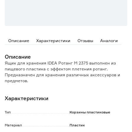
Описание
Характеристики
Отзывы
Аналоги
Описание
Ящик для хранения IDEA Ротанг М 2375 выполнен из
пищевого пластика с эффектом плетения ротанг.
Предназначен для хранения различных аксессуаров и
предметов.
Универсальный ящик оснащен крышкой и двумя ручками
для удобной переноски.
Характеристики
Особенности и преимущества:
- стильная форма без углов;
Тип
Корзины пластиковые
- эффект плетения;
- перфорированные стенки способствуют вентиляции.
Материал
Пластик