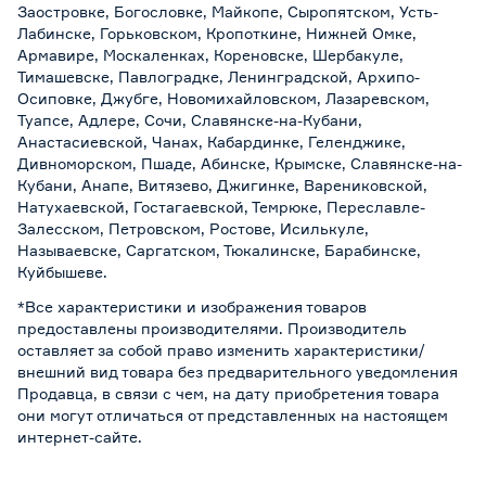
Заостровке, Богословке, Майкопе, Сыропятском, Усть-
Лабинске, Горьковском, Кропоткине, Нижней Омке,
Армавире, Москаленках, Кореновске, Шербакуле,
Тимашевске, Павлоградке, Ленинградской, Архипо-
Осиповке, Джубге, Новомихайловском, Лазаревском,
Туапсе, Адлере, Сочи, Славянске-на-Кубани,
Анастасиевской, Чанах, Кабардинке, Геленджике,
Дивноморском, Пшаде, Абинске, Крымске, Славянске-на-
Кубани, Анапе, Витязево, Джигинке, Варениковской,
Натухаевской, Гостагаевской, Темрюке, Переславле-
Залесском, Петровском, Ростове, Исилькуле,
Называевске, Саргатском, Тюкалинске, Барабинске,
Куйбышеве.
*Все характеристики и изображения товаров
предоставлены производителями. Производитель
оставляет за собой право изменить характеристики/
внешний вид товара без предварительного уведомления
Продавца, в связи с чем, на дату приобретения товара
они могут отличаться от представленных на настоящем
интернет-сайте.