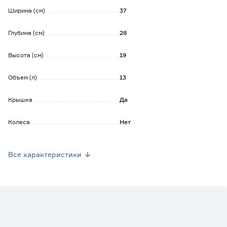
Обратите внимание:
Ширина (см)
37
Ширина большого короба позволяет установить на него 2
маленьких, которые представлены в ассортименте.
Глубина (см)
28
Высота (см)
19
Объем (л)
13
Крышка
Да
Колеса
Нет
Размер (ШхВхГ) см
28x19x37
Все характеристики
Ручки
Да
Цвет
Коричневый
Рисунок
Нет