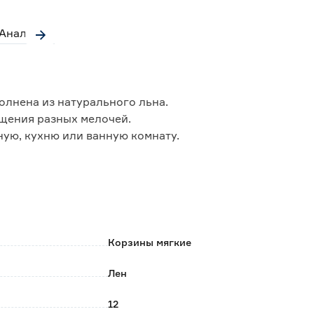
Аналоги
лнена из натурального льна.
ещения разных мелочей.
ную, кухню или ванную комнату.
тличие от стандартных ящиков и коробок для
Корзины мягкие
.
Лен
12