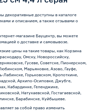
ины декоративные доступны в каталоге
ками и описанием, а также отзывами о
интернет-магазине Бауцентр, вы можете
ормацией о
доставке и самовывозе
.
изкие цены на такие товары, как Корзина
Краснодару, Омску, Новороссийску,
ерняховске, Гусеве, Советске, Пионерском,
Любинском, Марьяновке, Азово, Гауфе,
ь-Лабинске, Горьковском, Кропоткине,
радской, Архипо-Осиповке, Джубге,
нах, Кабардинке, Геленджике,
иковской, Натухаевской, Гостагаевской,
алинске, Барабинске, Куйбышеве.
авляет за собой право изменить