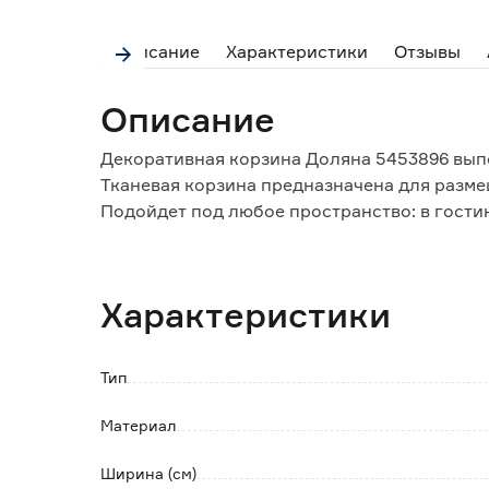
Описание
Характеристики
Отзывы
Описание
Декоративная корзина Доляна 5453896 выпо
Тканевая корзина предназначена для разм
Подойдет под любое пространство: в гости
В сложенном виде занимает мало места в о
хранения.
Характеристики
Особенности и преимущества:
- прочная и легкая;
Тип
- оснащена ручками;
- хорошо держит форму, легко складывается
Материал
Обратите внимание:
Ширина (см)