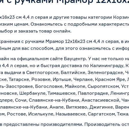
16x23 см 4,4 л серая и другие товары категории Корз
изким ценам. Ознакомьтесь с подробными характеристи
ыбор и заказать товар онлайн.
хранения с ручками Мрамор 12x16x23 см 4,4 л серая, в 
бным для вас способом, для этого ознакомьтесь с инф
лайн на официальном сайте Бауцентр. У нас не только н
 4,4 л серая, но и быстрая доставка по Калининграду, 
а выдачи в Светлогорске, Балтийске, Зеленоградске, Ч
ке, Татарске, Розовке, Иртыше, Черлаке, Красном Яре, 
ть-Заостровке, Богословке, Майкопе, Сыропятском, Уст
новске, Шербакуле, Тимашевске, Павлоградке, Ленинг
лере, Сочи, Славянске-на-Кубани, Анастасиевской, Ча
лавянске-на-Кубани, Анапе, Витязево, Джигинке, Варен
м, Ростове, Исилькуле, Называевске, Саргатском, Тюк
в предоставлены производителями. Производитель ост