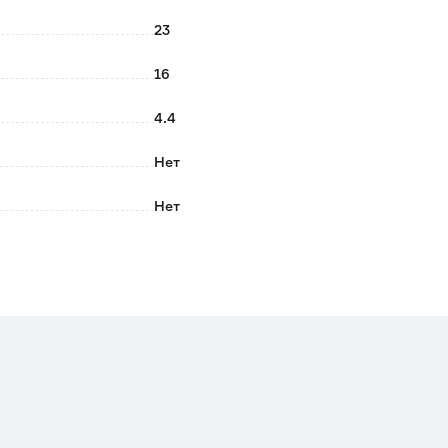
льной машинке.
23
16
4.4
Нет
Нет
12x16x23
Да
Серый
Да
ДОЛЯНА