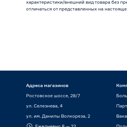
характеристики/внешний вид товара без пре
отличаться от представленных на настояще
Адреса магазинов
Ком
Ростовское шоссе, 28/7
Боль
ул. Селезнева, 4
Пар
ул. им. Данилы Волкореза, 2
Вак
Ежедневно 8 — 22
Пол