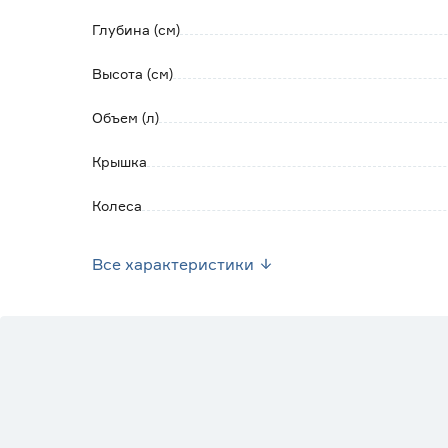
Не рекомендуется стирать изделие в стира
Глубина (см)
Высота (см)
Объем (л)
Крышка
Колеса
Размер (ШхВхГ) см
Все характеристики
Ручки
Цвет
Рисунок
Марка