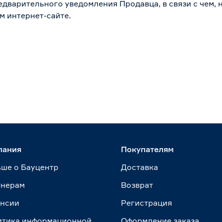
дварительного уведомления Продавца, в связи с чем, н
м интернет-сайте.
пания
Покупателям
ше о Бауцентр
Доставка
тнерам
Возврат
ансии
Регистрация
итика информационной
Оформление заказа