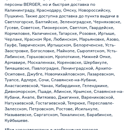
персоны BERGER, но и быстрая доставка по
Калининграду, Краснодару, Омску, Новороссийску,
Пушкино. Также доступна доставка до пункта выдачи в
Светлогорске, Балтийске, Зеленоградске, Черняховске,
Гусеве, Советске, Пионерском, Светлом, Гвардейске,
Кормиловке, Каличинске, Татарске, Розовке, Иртыше,
Черлаке, Красном Яре, Любинском, Марьяновке, Азово,
Гауфе, Таврическом, Иртышском, Белореченске, Усть-
Заостровке, Богословке, Майкопе, Сыропятском, Усть-
Лабинске, Горьковском, Кропоткине, Нижней Омке,
Армавире, Москаленках, Кореновске, Шербакуле,
Тимашевске, Павлоградке, Ленинградской, Архипо-
Осиповке, Джубге, Новомихайловском, Лазаревском,
Туапсе, Адлере, Сочи, Славянске-на-Кубани,
Анастасиевской, Чанах, Кабардинке, Геленджике,
Дивноморском, Пшаде, Абинске, Крымске, Славянске-на-
Кубани, Анапе, Витязево, Джигинке, Варениковской,
Натухаевской, Гостагаевской, Темрюке, Переславле-
Залесском, Петровском, Ростове, Исилькуле,
Называевске, Саргатском, Тюкалинске, Барабинске,
Куйбышеве.
*Все характеристики и изображения товаров