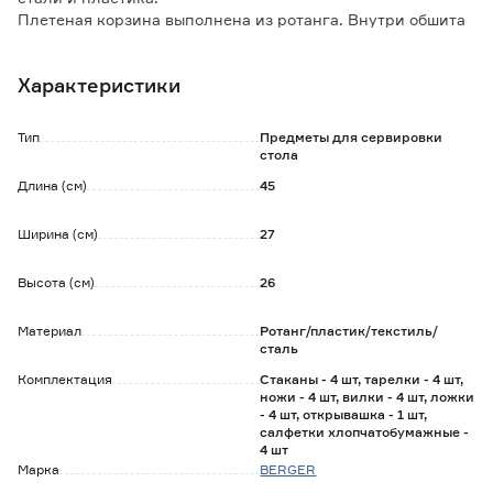
Плетеная корзина выполнена из ротанга. Внутри обшита
тканью, которая легко поддается очистке.
Прочные пряжки и ремни выполнены из эко-кожи.
Характеристики
Ручки дополнительно прошиты у основания, что
исключает любую возможность разрыва.
Тип
Предметы для сервировки
Обратите внимание:
стола
Цена в интернет-магазине указана уже с учетом
Длина (см)
45
действующей скидки.
Ширина (см)
27
Высота (см)
26
Материал
Ротанг/пластик/текстиль/
сталь
Комплектация
Стаканы - 4 шт, тарелки - 4 шт,
ножи - 4 шт, вилки - 4 шт, ложки
- 4 шт, открывашка - 1 шт,
салфетки хлопчатобумажные -
4 шт
Марка
BERGER