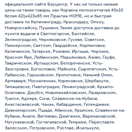
официальном сайте Бауцентр. У нас не только низкие
цены на такие товары, как Корзина мелкосетчатая 45х10
белая 421x423х85 мм Практик HOME, но и быстрая
доставка по Калининграду, Краснодару, Омску,
Новороссийску, Пушкино. Также доступна доставка до
пункта выдачи в Светлогорске, Балтийске,
Зеленоградске, Черняховске, Гусеве, Советске,
Пионерском, Светлом, Гвардейске, Кормиловке,
Каличинске, Татарске, Розовке, Иртыше, Черлаке,
Красном Яре, Любинском, Марьяновке, Азово, Гауфе,
Таврическом, Иртышском, Белореченске, Усть-
Заостровке, Богословке, Майкопе, Сыропятском, Усть-
Лабинске, Горьковском, Кропоткине, Нижней Омке,
Армавире, Москаленках, Кореновске, Шербакуле,
Тимашевске, Павлоградке, Ленинградской, Архипо-
Осиповке, Джубге, Новомихайловском, Лазаревском,
Туапсе, Адлере, Сочи, Славянске-на-Кубани,
Анастасиевской, Чанах, Кабардинке, Геленджике,
Дивноморском, Пшаде, Абинске, Крымске, Славянске-на-
Кубани, Анапе, Витязево, Джигинке, Варениковской,
Натухаевской, Гостагаевской, Темрюке, Переславле-
Залесском, Петровском, Ростове, Исилькуле,