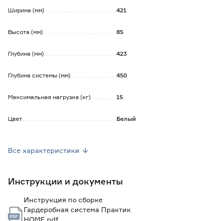
Ширина (мм)
421
Высота (мм)
85
Глубина (мм)
423
Глубина системы (мм)
450
Максимальная нагрузка (кг)
15
Цвет
Белый
Количество в упаковке (шт)
1
Все характеристики
Марка
Практик HOME
Инструкции и документы
Страна производства
Россия
Инструкция по сборке
Вес брутто (кг)
0.78
Гардеробная система Практик
HOME.pdf