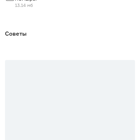
Тип выдвижения
без доводчика
13.14 мб
Ширина элемента (мм)
421
Советы