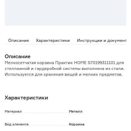
Описание
Характеристики
Инструкции и документы
Описание
Мелкосетчатая корзина Практик HOME S70199311101 для
стеллажной и гардеробной системы выполнена из стали.
Используется для хранения вещей и мелких предметов.
Особенности и преимущества:
- ромбовидная сетка, ячейка 6x4 мм, толщина металла 0,5
Характеристики
мм.
- устанавливается в выдвижную раму.
Материал
Металл
Обратите внимание:
Для установки корзины необходима выдвижная рама,
Вид элемента
Корзина
приобретается отдельно.