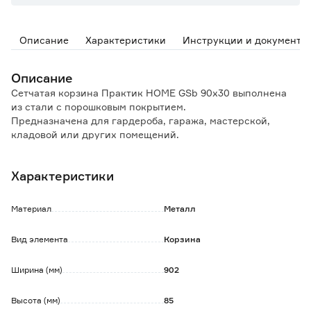
Описание
Характеристики
Инструкции и документы
Описание
Сетчатая корзина Практик HOME GSb 90х30 выполнена
из стали с порошковым покрытием.
Предназначена для гардероба, гаража, мастерской,
кладовой или других помещений.
Стационарная полка-корзина необходима для
обустройства пространства.
Характеристики
Вместительная и удобная полка с высоким бортиком
позволит хранить множество вещей.
Материал
Металл
Обратите внимание:
Все комплектующие приобретаются отдельно.
Вид элемента
Корзина
Ширина (мм)
902
Высота (мм)
85