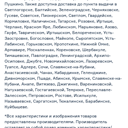
Пушкино. Также доступна доставка до пункта выдачи в
Светлогорске, Балтийске, Зеленоградске, Черняховске,
Гусеве, Советске, Пионерском, Светлом, Гвардейске,
Кормиловке, Каличинске, Татарске, Розовке, Иртыше,
Черлаке, Красном Яре, Любинском, Марьяновке, Азово,
Гауфе, Таврическом, Иртышском, Белореченске, Усть-
Заостровке, Богословке, Майкопе, Сыропятском, Усть-
Лабинске, Горьковском, Кропоткине, Нижней Омке,
Армавире, Москаленках, Кореновске, Шербакуле,
Тимашевске, Павлоградке, Ленинградской, Архипо-
Осиповке, Джубге, Новомихайловском, Лазаревском,
Туапсе, Адлере, Сочи, Славянске-на-Кубани,
Анастасиевской, Чанах, Кабардинке, Геленджике,
Дивноморском, Пшаде, Абинске, Крымске, Славянске-на-
Кубани, Анапе, Витязево, Джигинке, Варениковской,
Натухаевской, Гостагаевской, Темрюке, Переславле-
Залесском, Петровском, Ростове, Исилькуле,
Называевске, Саргатском, Тюкалинске, Барабинске,
Куйбышеве.
*Все характеристики и изображения товаров
предоставлены производителями. Производитель
оставляет за собой право изменить характеристики/