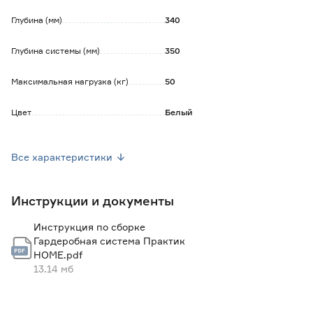
Глубина (мм)
340
Глубина системы (мм)
350
Максимальная нагрузка (кг)
50
Цвет
Белый
Количество в упаковке (шт)
1
Все характеристики
Марка
Практик HOME
Инструкции и документы
Страна производства
Россия
Инструкция по сборке
Вес брутто (кг)
2.274
Гардеробная система Практик
HOME.pdf
Ширина элемента (мм)
902
13.14 мб