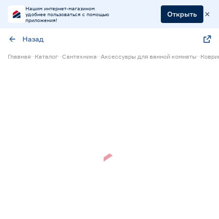
Нашим интернет-магазином
Открыть
удобнее пользоваться с помощью
приложения!
Назад
Главная
Каталог
Сантехника
Аксессуары для ванной комнаты
Коври
Нет в наличии