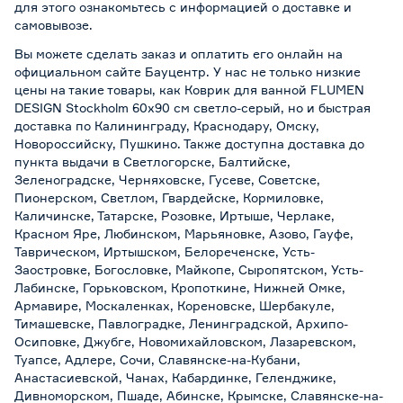
для этого ознакомьтесь с информацией о
доставке и
самовывозе
.
Вы можете сделать заказ и оплатить его онлайн на
официальном сайте Бауцентр. У нас не только низкие
цены на такие товары, как Коврик для ванной FLUMEN
DESIGN Stockholm 60х90 см светло-серый, но и быстрая
доставка по Калининграду, Краснодару, Омску,
Новороссийску, Пушкино. Также доступна доставка до
пункта выдачи в Светлогорске, Балтийске,
Зеленоградске, Черняховске, Гусеве, Советске,
Пионерском, Светлом, Гвардейске, Кормиловке,
Каличинске, Татарске, Розовке, Иртыше, Черлаке,
Красном Яре, Любинском, Марьяновке, Азово, Гауфе,
Таврическом, Иртышском, Белореченске, Усть-
Заостровке, Богословке, Майкопе, Сыропятском, Усть-
Лабинске, Горьковском, Кропоткине, Нижней Омке,
Армавире, Москаленках, Кореновске, Шербакуле,
Тимашевске, Павлоградке, Ленинградской, Архипо-
Осиповке, Джубге, Новомихайловском, Лазаревском,
Туапсе, Адлере, Сочи, Славянске-на-Кубани,
Анастасиевской, Чанах, Кабардинке, Геленджике,
Дивноморском, Пшаде, Абинске, Крымске, Славянске-на-