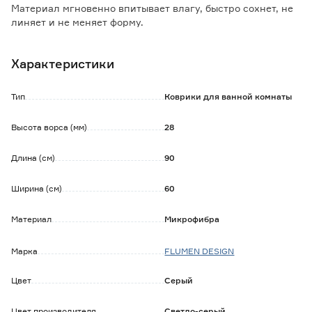
Материал мгновенно впитывает влагу, быстро сохнет, не
линяет и не меняет форму.
Благодаря надёжной основе из термопластичной резины
коврик не скользит на плитке.
Характеристики
Изделие подходит для использования с системой тёплый
пол.
Тип
Коврики для ванной комнаты
Обратите внимание:
Рекомендована деликатная машинная стирка при
Высота ворса (мм)
28
температуре не более 30°C.
Не сушить на батарее и нагревательных приборах.
Длина (см)
90
Ширина (см)
60
Материал
Микрофибра
Марка
FLUMEN DESIGN
Цвет
Серый
Цвет производителя
Светло-серый