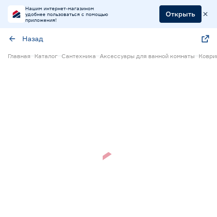
Нашим интернет-магазином
Открыть
удобнее пользоваться с помощью
приложения!
Назад
Главная
Каталог
Сантехника
Аксессуары для ванной комнаты
Коври
Нет в наличии