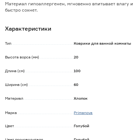
Материал гипоаллергенен, мгновенно впитывает влагу и
быстро сохнет.
Подходит для полов с подогревом.
Характеристики
Обратите внимание:
Рекомендована деликатная машинная стирка при
температуре не более 30°C.
Тип
Коврики для ванной комнаты
Не сушить на батарее и нагревательных приборах.
Высота ворса (мм)
20
Длина (см)
100
Ширина (см)
60
Материал
Хлопок
Марка
Primanova
Цвет
Голубой
Цвет производителя
Голубой