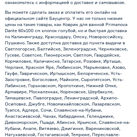
ознакомьтесь с информацией о
доставке и самовывозе
.
Вы можете сделать заказ и оплатить его онлайн на
официальном сайте Бауцентр. У нас не только низкие
цены на такие товары, как Коврик для ванной Primanova
Dante 60х100 см хлопок голубой, но и быстрая доставка
по Калининграду, Краснодару, Омску, Новороссийску,
Пушкино. Также доступна доставка до пункта выдачи в
Светлогорске, Балтийске, Зеленоградске, Черняховске,
Гусеве, Советске, Пионерском, Светлом, Гвардейске,
Кормиловке, Каличинске, Татарске, Розовке, Иртыше,
Черлаке, Красном Яре, Любинском, Марьяновке, Азово,
Гауфе, Таврическом, Иртышском, Белореченске, Усть-
Заостровке, Богословке, Майкопе, Сыропятском, Усть-
Лабинске, Горьковском, Кропоткине, Нижней Омке,
Армавире, Москаленках, Кореновске, Шербакуле,
Тимашевске, Павлоградке, Ленинградской, Архипо-
Осиповке, Джубге, Новомихайловском, Лазаревском,
Туапсе, Адлере, Сочи, Славянске-на-Кубани,
Анастасиевской, Чанах, Кабардинке, Геленджике,
Дивноморском, Пшаде, Абинске, Крымске, Славянске-на-
Кубани, Анапе, Витязево, Джигинке, Варениковской,
Натухаевской, Гостагаевской, Темрюке, Переславле-