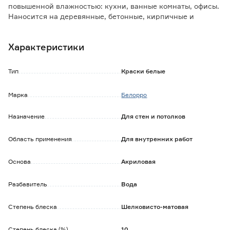
повышенной влажностью: кухни, ванные комнаты, офисы.
Наносится на деревянные, бетонные, кирпичные и
оштукатуренные поверхности. Также подходит для
окрашивания стеклообоев и всех видов структурных
Характеристики
обоев на флизелиновой основе.
Тип
Краски белые
Марка
Белорро
Назначение
Для стен и потолков
Область применения
Для внутренних работ
Основа
Акриловая
Разбавитель
Вода
Степень блеска
Шелковисто-матовая
Степень блеска (%)
10