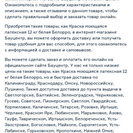
Ознакомьтесь с подробными характеристиками и
описанием, а также отзывами о данном товаре, чтобы
сделать правильный выбор и заказать товар онлайн.
Приобретая такие товары, как Краска моющаяся
латексная 12 кг белая Белорро, в интернет-магазине
Бауцентр, вы можете оформить доставку или получить
товар удобным для вас способом, для этого ознакомьтесь
с информацией о
доставке и самовывозе
.
Вы можете сделать заказ и оплатить его онлайн на
официальном сайте Бауцентр. У нас не только низкие
цены на такие товары, как Краска моющаяся латексная 12
кг белая Белорро, но и быстрая доставка по
Калининграду, Краснодару, Омску, Новороссийску,
Пушкино. Также доступна доставка до пункта выдачи в
Светлогорске, Балтийске, Зеленоградске, Черняховске,
Гусеве, Советске, Пионерском, Светлом, Гвардейске,
Кормиловке, Каличинске, Татарске, Розовке, Иртыше,
Черлаке, Красном Яре, Любинском, Марьяновке, Азово,
Гауфе, Таврическом, Иртышском, Белореченске, Усть-
Заостровке, Богословке, Майкопе, Сыропятском, Усть-
Лабинске, Горьковском, Кропоткине, Нижней Омке,