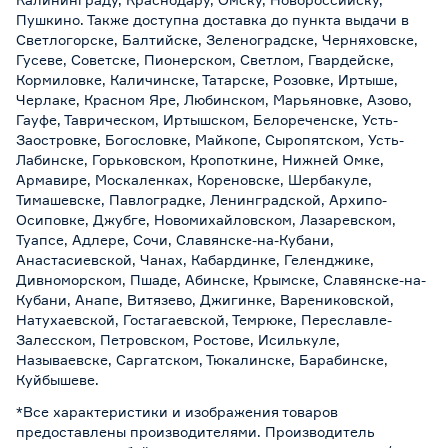
Пушкино. Также доступна доставка до пункта выдачи в
Светлогорске, Балтийске, Зеленоградске, Черняховске,
Гусеве, Советске, Пионерском, Светлом, Гвардейске,
Кормиловке, Каличинске, Татарске, Розовке, Иртыше,
Черлаке, Красном Яре, Любинском, Марьяновке, Азово,
Гауфе, Таврическом, Иртышском, Белореченске, Усть-
Заостровке, Богословке, Майкопе, Сыропятском, Усть-
Лабинске, Горьковском, Кропоткине, Нижней Омке,
Армавире, Москаленках, Кореновске, Шербакуле,
Тимашевске, Павлоградке, Ленинградской, Архипо-
Осиповке, Джубге, Новомихайловском, Лазаревском,
Туапсе, Адлере, Сочи, Славянске-на-Кубани,
Анастасиевской, Чанах, Кабардинке, Геленджике,
Дивноморском, Пшаде, Абинске, Крымске, Славянске-на-
Кубани, Анапе, Витязево, Джигинке, Варениковской,
Натухаевской, Гостагаевской, Темрюке, Переславле-
Залесском, Петровском, Ростове, Исилькуле,
Называевске, Саргатском, Тюкалинске, Барабинске,
Куйбышеве.
*Все характеристики и изображения товаров
предоставлены производителями. Производитель