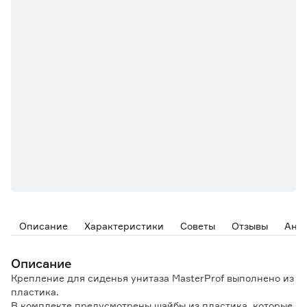
Описание
Характеристики
Советы
Отзывы
Ана
Описание
Крепление для сиденья унитаза MasterProf выполнено из
пластика.
В комплекте предусмотрены шайбы из пластика, которые