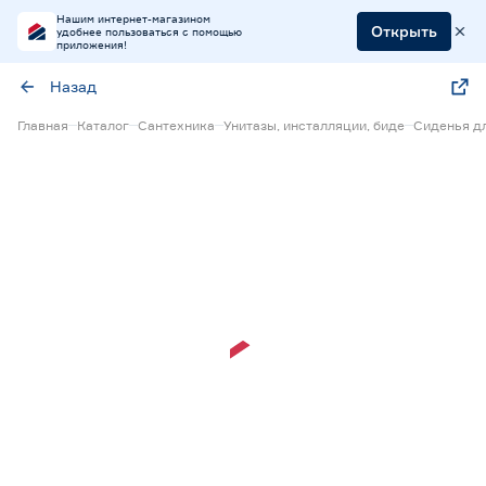
Нашим интернет-магазином
Открыть
удобнее пользоваться с помощью
приложения!
Назад
Главная
Каталог
Сантехника
Унитазы, инсталляции, биде
Сиденья дл