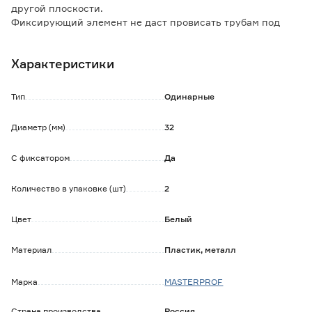
другой плоскости.
Фиксирующий элемент не даст провисать трубам под
своей нагрузкой, это позволит избежать деформации
труб и нарушения их целостности.
Характеристики
Крепеж имеет такой же цвет, как и трубы. Крепление
фиксируется одним саморезом.
Тип
Одинарные
Диаметр (мм)
32
С фиксатором
Да
Количество в упаковке (шт)
2
Цвет
Белый
Материал
Пластик, металл
Марка
MASTERPROF
Страна производства
Россия