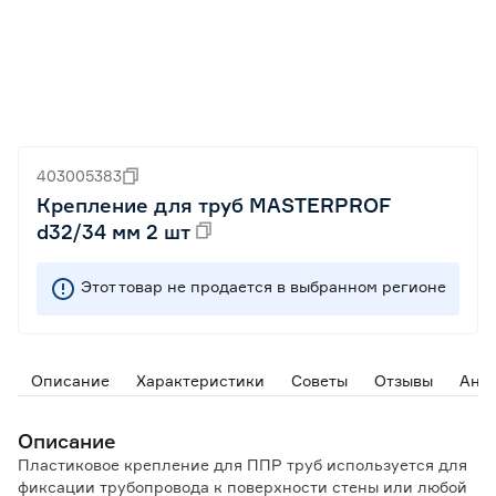
403005383
Крепление для труб MASTERPROF
d32/34 мм 2 шт
Этот товар не продается в выбранном регионе
Описание
Характеристики
Советы
Отзывы
Ана
Описание
Пластиковое крепление для ППР труб используется для
фиксации трубопровода к поверхности стены или любой