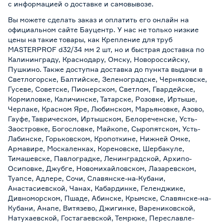
с информацией о
доставке и самовывозе
.
Вы можете сделать заказ и оплатить его онлайн на
официальном сайте Бауцентр. У нас не только низкие
цены на такие товары, как Крепление для труб
MASTERPROF d32/34 мм 2 шт, но и быстрая доставка по
Калининграду, Краснодару, Омску, Новороссийску,
Пушкино. Также доступна доставка до пункта выдачи в
Светлогорске, Балтийске, Зеленоградске, Черняховске,
Гусеве, Советске, Пионерском, Светлом, Гвардейске,
Кормиловке, Каличинске, Татарске, Розовке, Иртыше,
Черлаке, Красном Яре, Любинском, Марьяновке, Азово,
Гауфе, Таврическом, Иртышском, Белореченске, Усть-
Заостровке, Богословке, Майкопе, Сыропятском, Усть-
Лабинске, Горьковском, Кропоткине, Нижней Омке,
Армавире, Москаленках, Кореновске, Шербакуле,
Тимашевске, Павлоградке, Ленинградской, Архипо-
Осиповке, Джубге, Новомихайловском, Лазаревском,
Туапсе, Адлере, Сочи, Славянске-на-Кубани,
Анастасиевской, Чанах, Кабардинке, Геленджике,
Дивноморском, Пшаде, Абинске, Крымске, Славянске-на-
Кубани, Анапе, Витязево, Джигинке, Варениковской,
Натухаевской, Гостагаевской, Темрюке, Переславле-