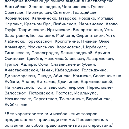
доступна доставка до пункта выдачи в Светлогорске,
Балтийске, Зеленоградске, Черняховске, Гусеве,
Советске, Пионерском, Светлом, Гвардейске,
Кормиловке, Каличинске, Татарске, Розовке, Иртыше,
Черлаке, Красном Яре, Любинском, Марьяновке, Азово,
Гауфе, Таврическом, Иртышском, Белореченске, Усть-
Заостровке, Богословке, Майкопе, Сыропятском, Усть-
Лабинске, Горьковском, Кропоткине, Нижней Омке,
Армавире, Москаленках, Кореновске, Шербакуле,
Тимашевске, Павлоградке, Ленинградской, Архипо-
Осиповке, Джубге, Новомихайловском, Лазаревском,
Туапсе, Адлере, Сочи, Славянске-на-Кубани,
Анастасиевской, Чанах, Кабардинке, Геленджике,
Дивноморском, Пшаде, Абинске, Крымске, Славянске-на-
Кубани, Анапе, Витязево, Джигинке, Варениковской,
Натухаевской, Гостагаевской, Темрюке, Переславле-
Залесском, Петровском, Ростове, Исилькуле,
Называевске, Саргатском, Тюкалинске, Барабинске,
Куйбышеве.
*Все характеристики и изображения товаров
предоставлены производителями. Производитель
оставляет за собой право изменить характеристики/