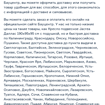
Бауцентр, вы можете оформить доставку или получить
товар удобным для вас способом, для этого ознакомьтесь
с информацией о
доставке и самовывозе
.
Вы можете сделать заказ и оплатить его онлайн на
официальном сайте Бауцентр. У нас не только низкие
цены на такие товары, как Кресло подвесное Jacrea
Даллас 190х95х95 см с подушкой, но и быстрая доставка
по Калининграду, Краснодару, Омску, Новороссийску,
Пушкино. Также доступна доставка до пункта выдачи в
Светлогорске, Балтийске, Зеленоградске, Черняховске,
Гусеве, Советске, Пионерском, Светлом, Гвардейске,
Кормиловке, Каличинске, Татарске, Розовке, Иртыше,
Черлаке, Красном Яре, Любинском, Марьяновке, Азово,
Гауфе, Таврическом, Иртышском, Белореченске, Усть-
Заостровке, Богословке, Майкопе, Сыропятском, Усть-
Лабинске, Горьковском, Кропоткине, Нижней Омке,
Армавире, Москаленках, Кореновске, Шербакуле,
Тимашевске, Павлоградке, Ленинградской, Архипо-
Осиповке, Джубге, Новомихайловском, Лазаревском,
Туапсе, Адлере, Сочи, Славянске-на-Кубани,
Анастасиевской, Чанах, Кабардинке, Геленджике,
Дивноморском, Пшаде, Абинске, Крымске, Славянске-на-