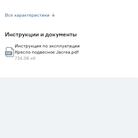
Вес брутто (кг)
12
Все характеристики
Толщина металла (мм)
2
Инструкции и документы
Подушка в комплекте
Да
Инструкция по эксплуатации
Цвет
Серый
Кресло подвесное Jacrea.pdf
734.08 кб
Тип
Подвесные кресла
Марка
Jacrea
Страна производства
Китай
Гарантия
1 год