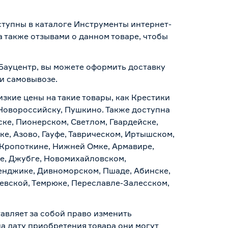
ступны в каталоге Инструменты интернет-
 также отзывами о данном товаре, чтобы
 Бауцентр, вы можете оформить доставку
 и самовывозе
.
изкие цены на такие товары, как Крестики
, Новороссийску, Пушкино. Также доступна
ске, Пионерском, Светлом, Гвардейске,
е, Азово, Гауфе, Таврическом, Иртышском,
 Кропоткине, Нижней Омке, Армавире,
е, Джубге, Новомихайловском,
ленджике, Дивноморском, Пшаде, Абинске,
аевской, Темрюке, Переславле-Залесском,
авляет за собой право изменить
а дату приобретения товара они могут