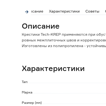
Описание
Характеристики
Советы
Описание
Крестики Tech-KREP применяются при обус
ровных межплиточных швов и корректировк
Изготовлены из полипропилена - устойчивы
использованы многократно.
Перед затиркой швов крестики необходимо 
Характеристики
Тип
Марка
Размер (мм)