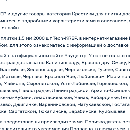
REP и другие товары категории Крестики для плитки до
омьтесь с подробными характеристиками и описанием, а
 онлайн.
 плитки 1,5 мм 2000 шт Tech-KREP, в интернет-магазине
бом, для этого ознакомьтесь с информацией о
доставке
лайн на официальном сайте Бауцентр. У нас не только н
 быстрая доставка по Калининграду, Краснодару, Омску
 Балтийске, Зеленоградске, Черняховске, Гусеве, Совет
, Иртыше, Черлаке, Красном Яре, Любинском, Марьяновк
е, Майкопе, Сыропятском, Усть-Лабинске, Горьковском,
ашевске, Павлоградке, Ленинградской, Архипо-Осиповк
ске-на-Кубани, Анастасиевской, Чанах, Кабардинке, Ге
зево, Джигинке, Варениковской, Натухаевской, Гостаг
ске, Саргатском, Тюкалинске, Барабинске, Куйбышеве.
в предоставлены производителями. Производитель ост
дварительного уведомления Продавца, в связи с чем, н