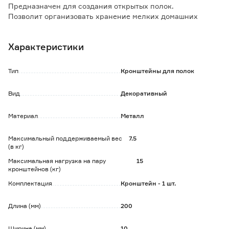
Предназначен для создания открытых полок.
Позволит организовать хранение мелких домашних
аксессуаров и принадлежностей.
Изящные линии элементов декора эффектно
Характеристики
подчеркиваются глянцевым покрытием металлической
фурнитуры.
Благодаря компактным размерам, держатель позволит
Тип
Кронштейны для полок
сэкономить настенное пространство и получить
практичную систему хранения.
Вид
Декоративный
Особенности и преимущества:
Материал
Металл
- компактные размеры;
- способность выдержать немалый вес;
- интересный дизайн.
Максимальный поддерживаемый вес
7.5
(в кг)
Обратите внимание:
Максимальная нагрузка на пару
15
Крепление с помощью дюбелей или саморезов
кронштейнов (кг)
(приобретаются отдельно).
Комплектация
Кронштейн - 1 шт.
Длина (мм)
200
Ширина (мм)
10