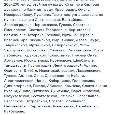
200х200 мм золотой нагрузка до 7,5 кг, но и быстрая
доставка по Калининграду, Краснодару, Омску,
Новороссийску, Пушкино. Также доступна доставка до
пункта выдачи в Светлогорске, Балтийске,
Зеленоградске, Черняховске, Гусеве, Советске,
Пионерском, Светлом, Гвардейске, Кормиловке,
Каличинске, Татарске, Розовке, Иртыше, Черлаке,
Красном Яре, Любинском, Марьяновке, Азово, Гауфе,
Таврическом, Иртышском, Белореченске, Усть-
Заостровке, Богословке, Майкопе, Сыропятском, Усть-
Лабинске, Горьковском, Кропоткине, Нижней Омке,
Армавире, Москаленках, Кореновске, Шербакуле,
Тимашевске, Павлоградке, Ленинградской, Архипо-
Осиповке, Джубге, Новомихайловском, Лазаревском,
Туапсе, Адлере, Сочи, Славянске-на-Кубани,
Анастасиевской, Чанах, Кабардинке, Геленджике,
Дивноморском, Пшаде, Абинске, Крымске, Славянске-на-
Кубани, Анапе, Витязево, Джигинке, Варениковской,
Натухаевской, Гостагаевской, Темрюке, Переславле-
Залесском, Петровском, Ростове, Исилькуле,
Называевске, Саргатском, Тюкалинске, Барабинске,
Куйбышеве.