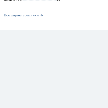
Высота (мм)
200
Все характеристики
Цвет
Золото
Размер (мм)
200х200
Предназначение нагрузки на пару
Для легких предметов
Марка
Larvij
Страна производства
Китай
Вес брутто (кг)
0.198