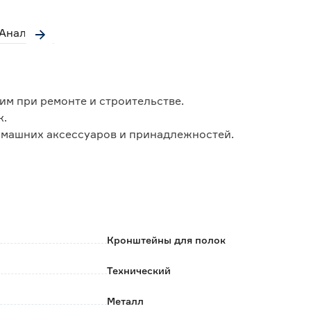
Аналоги
им при ремонте и строительстве.
к.
омашних аксессуаров и принадлежностей.
19 кг.
ки;
Кронштейны для полок
Технический
ов (приобретаются отдельно).
Металл