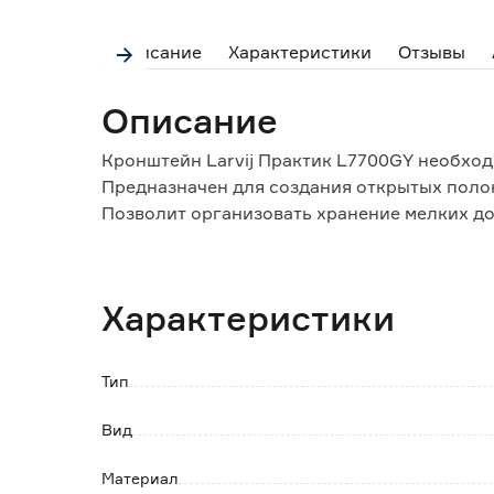
Описание
Характеристики
Отзывы
Описание
Кронштейн Larvij Практик L7700GY необход
Предназначен для создания открытых поло
Позволит организовать хранение мелких д
Максимальная нагрузка на 2 кронштейна до 
Особенности и преимущества:
Характеристики
- повышенный срок службы;
- способность выдерживать большие нагруз
- простота монтажа.
Тип
Обратите внимание:
Вид
Крепление с помощью дюбелей или саморез
Материал