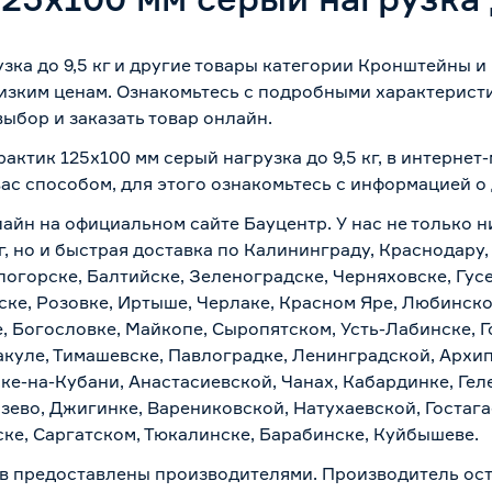
ка до 9,5 кг и другие товары категории Кронштейны и
изким ценам. Ознакомьтесь с подробными характеристи
ыбор и заказать товар онлайн.
актик 125х100 мм серый нагрузка до 9,5 кг, в интерне
вас способом, для этого ознакомьтесь с информацией о
лайн на официальном сайте Бауцентр. У нас не только н
кг, но и быстрая доставка по Калининграду, Краснодару
логорске, Балтийске, Зеленоградске, Черняховске, Гусе
ске, Розовке, Иртыше, Черлаке, Красном Яре, Любинском
, Богословке, Майкопе, Сыропятском, Усть-Лабинске, 
куле, Тимашевске, Павлоградке, Ленинградской, Архи
ске-на-Кубани, Анастасиевской, Чанах, Кабардинке, Ге
зево, Джигинке, Варениковской, Натухаевской, Гостаг
ске, Саргатском, Тюкалинске, Барабинске, Куйбышеве.
в предоставлены производителями. Производитель ост