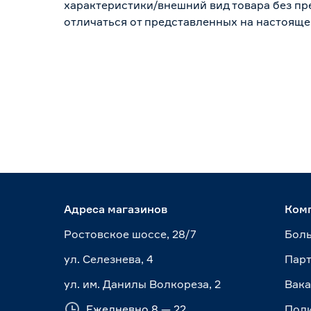
характеристики/внешний вид товара без пре
отличаться от представленных на настояще
Адреса магазинов
Ком
Ростовское шоссе, 28/7
Боль
ул. Селезнева, 4
Пар
ул. им. Данилы Волкореза, 2
Вак
Ежедневно 8 — 22
Пол