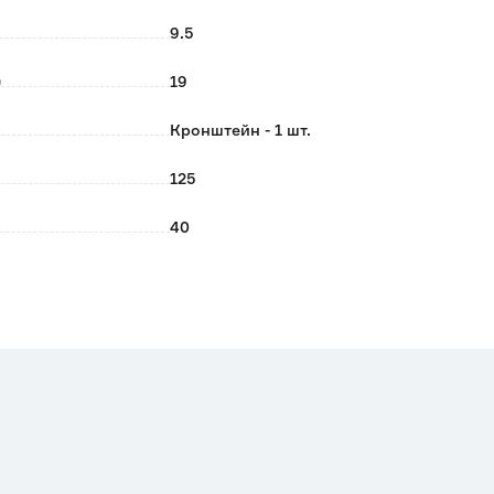
9.5
)
19
Кронштейн - 1 шт.
125
40
100
Серебро
125х100
Для средних нагрузок
Larvij