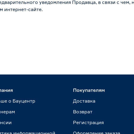
дварительного уведомления Продавца, в связи с чем, н
м интернет-сайте.
пания
Покупателям
ше о Бауцентр
Доставка
тнерам
Возврат
ансии
Регистрация
итика информационной
Оформление заказа