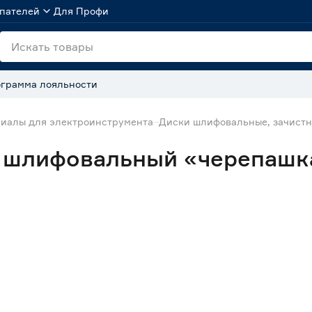
пателей
Для Профи
грамма лояльности
иалы для электроинструмента
Диски шлифовальные, зачистн
 шлифовальный «черепашка