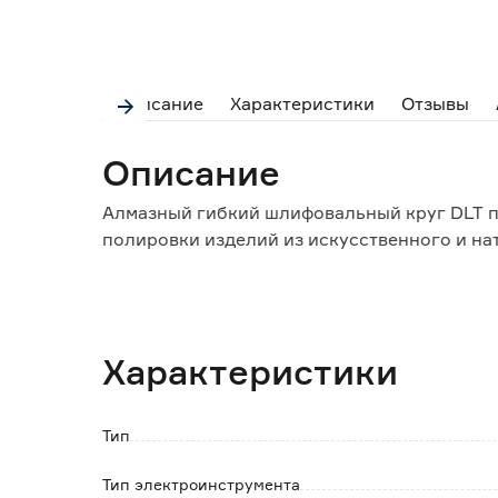
Описание
Характеристики
Отзывы
Описание
Алмазный гибкий шлифовальный круг DLT п
полировки изделий из искусственного и нат
Особенности и преимущества:
- изготовлен на гибкой основе, имеет алма
- обладает большим ресурсом работы;
Характеристики
- применяется для влажной и сухой полиро
- крепится при помощи липучки.
Тип
Тип электроинструмента