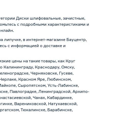
тегории Диски шлифовальные, зачистные,
комьтесь с подробными характеристиками и
онлайн.
а липучке, в интернет-магазине Бауцентр,
тесь с информацией о
доставке и
зкие цены на такие товары, как Круг
о Калининграду, Краснодару, Омску,
еленоградске, Черняховске, Гусеве,
 Черлаке, Красном Яре, Любинском,
Майкопе, Сыропятском, Усть-Лабинске,
ске, Павлоградке, Ленинградской, Архипо-
Анастасиевской, Чанах, Кабардинке,
гинке, Варениковской, Натухаевской,
аргатском, Тюкалинске, Барабинске,