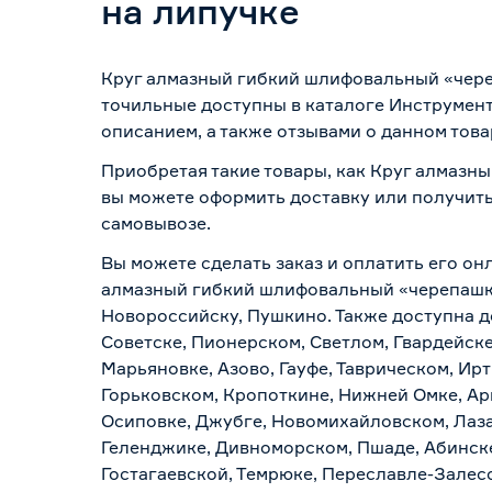
на липучке
Круг алмазный гибкий шлифовальный «череп
точильные доступны в каталоге Инструмент
описанием, а также отзывами о данном това
Приобретая такие товары, как Круг алмазны
вы можете оформить доставку или получить
самовывозе
.
Вы можете сделать заказ и оплатить его онл
алмазный гибкий шлифовальный «черепашка»
Новороссийску, Пушкино. Также доступна до
Советске, Пионерском, Светлом, Гвардейске
Марьяновке, Азово, Гауфе, Таврическом, Ир
Горьковском, Кропоткине, Нижней Омке, Ар
Осиповке, Джубге, Новомихайловском, Лазар
Геленджике, Дивноморском, Пшаде, Абинске
Гостагаевской, Темрюке, Переславле-Залесс