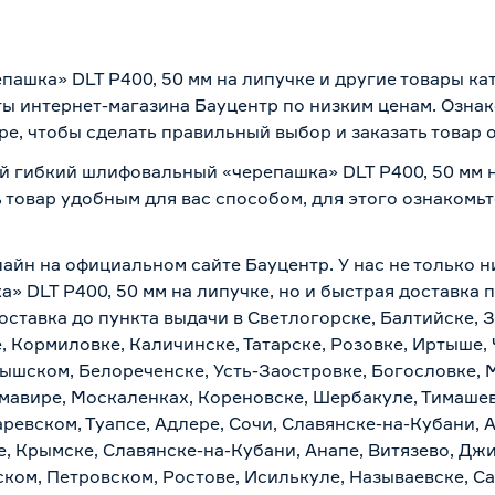
ашка» DLT P400, 50 мм на липучке и другие товары ка
ы интернет-магазина Бауцентр по низким ценам. Озна
ре, чтобы сделать правильный выбор и заказать товар 
й гибкий шлифовальный «черепашка» DLT P400, 50 мм н
 товар удобным для вас способом, для этого ознакомь
айн на официальном сайте Бауцентр. У нас не только ни
 DLT P400, 50 мм на липучке, но и быстрая доставка п
ставка до пункта выдачи в Светлогорске, Балтийске, З
, Кормиловке, Каличинске, Татарске, Розовке, Иртыше,
тышском, Белореченске, Усть-Заостровке, Богословке, 
мавире, Москаленках, Кореновске, Шербакуле, Тимашев
евском, Туапсе, Адлере, Сочи, Славянске-на-Кубани, 
, Крымске, Славянске-на-Кубани, Анапе, Витязево, Джи
ком, Петровском, Ростове, Исилькуле, Называевске, С