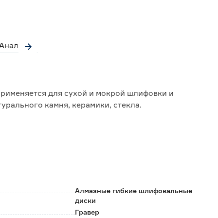
Аналоги
рименяется для сухой и мокрой шлифовки и
урального камня, керамики, стекла.
зное напыление;
вки;
Алмазные гибкие шлифовальные
диски
Гравер