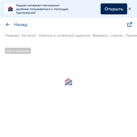
Нашим интернет-магазином
Открыть
удобнее пользоваться с помощью
приложения!
Назад
Главная
Каталог
Крепеж и скобяные изделия
Веревки, стропы
Пряжк
Нет в наличии