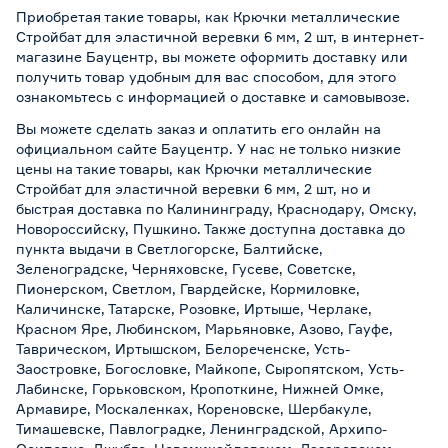
Приобретая такие товары, как Крючки металлические
Стройбат для эластичной веревки 6 мм, 2 шт, в интернет-
магазине Бауцентр, вы можете оформить доставку или
получить товар удобным для вас способом, для этого
ознакомьтесь с информацией о
доставке и самовывозе
.
Вы можете сделать заказ и оплатить его онлайн на
официальном сайте Бауцентр. У нас не только низкие
цены на такие товары, как Крючки металлические
Стройбат для эластичной веревки 6 мм, 2 шт, но и
быстрая доставка по Калининграду, Краснодару, Омску,
Новороссийску, Пушкино. Также доступна доставка до
пункта выдачи в Светлогорске, Балтийске,
Зеленоградске, Черняховске, Гусеве, Советске,
Пионерском, Светлом, Гвардейске, Кормиловке,
Каличинске, Татарске, Розовке, Иртыше, Черлаке,
Красном Яре, Любинском, Марьяновке, Азово, Гауфе,
Таврическом, Иртышском, Белореченске, Усть-
Заостровке, Богословке, Майкопе, Сыропятском, Усть-
Лабинске, Горьковском, Кропоткине, Нижней Омке,
Армавире, Москаленках, Кореновске, Шербакуле,
Тимашевске, Павлоградке, Ленинградской, Архипо-