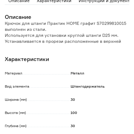
Описание
Характеристики
Инструкции и документы
Описание
Крючок для штанги Практик HOME графит S70299810015
выполнен из стали.
Используется для установки круглой штанги D25 мм.
Устанавливается в прорези расположенные в верхней
части кронштейна полки.
Характеристики
Обратите внимание:
Все комплектующие приобретаются отдельно.
Материал
Металл
Вид элемента
Штангодержатель
Ширина (мм)
30
Высота (мм)
100
Глубина (мм)
30