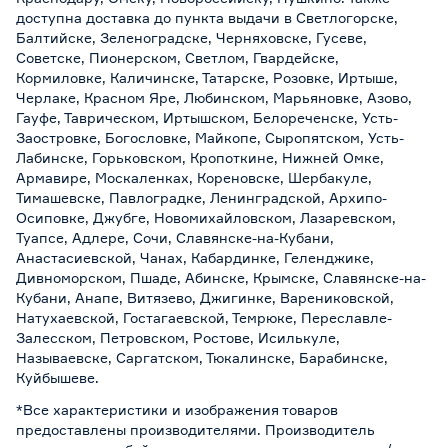
доступна доставка до пункта выдачи в Светлогорске,
Балтийске, Зеленоградске, Черняховске, Гусеве,
Советске, Пионерском, Светлом, Гвардейске,
Кормиловке, Каличинске, Татарске, Розовке, Иртыше,
Черлаке, Красном Яре, Любинском, Марьяновке, Азово,
Гауфе, Таврическом, Иртышском, Белореченске, Усть-
Заостровке, Богословке, Майкопе, Сыропятском, Усть-
Лабинске, Горьковском, Кропоткине, Нижней Омке,
Армавире, Москаленках, Кореновске, Шербакуле,
Тимашевске, Павлоградке, Ленинградской, Архипо-
Осиповке, Джубге, Новомихайловском, Лазаревском,
Туапсе, Адлере, Сочи, Славянске-на-Кубани,
Анастасиевской, Чанах, Кабардинке, Геленджике,
Дивноморском, Пшаде, Абинске, Крымске, Славянске-на-
Кубани, Анапе, Витязево, Джигинке, Варениковской,
Натухаевской, Гостагаевской, Темрюке, Переславле-
Залесском, Петровском, Ростове, Исилькуле,
Называевске, Саргатском, Тюкалинске, Барабинске,
Куйбышеве.
*Все характеристики и изображения товаров
предоставлены производителями. Производитель