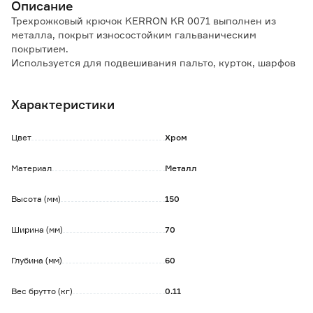
Описание
Трехрожковый крючок KERRON KR 0071 выполнен из
металла, покрыт износостойким гальваническим
покрытием.
Используется для подвешивания пальто, курток, шарфов
и других предметов одежды.
Максимальная допустимая нагрузка на крючок - до 25 кг.
Характеристики
Расстояние между отверстиями крепления 33 мм.
Обратите внимание:
Цвет
Хром
Крепеж входит в комплект.
Материал
Металл
Высота (мм)
150
Ширина (мм)
70
Глубина (мм)
60
Вес брутто (кг)
0.11