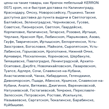
цены на такие товары, как Крючок мебельный KERRON
0071 хром, но и быстрая доставка по Калининграду,
Краснодару, Омску, Новороссийску, Пушкино. Также
доступна доставка до пункта выдачи в Светлогорске,
Балтийске, Зеленоградске, Черняховске, Гусеве,
Советске, Пионерском, Светлом, Гвардейске,
Кормиловке, Каличинске, Татарске, Розовке, Иртыше,
Черлаке, Красном Яре, Любинском, Марьяновке, Азово,
Гауфе, Таврическом, Иртышском, Белореченске, Усть-
Заостровке, Богословке, Майкопе, Сыропятском, Усть-
Лабинске, Горьковском, Кропоткине, Нижней Омке,
Армавире, Москаленках, Кореновске, Шербакуле,
Тимашевске, Павлоградке, Ленинградской, Архипо-
Осиповке, Джубге, Новомихайловском, Лазаревском,
Туапсе, Адлере, Сочи, Славянске-на-Кубани,
Анастасиевской, Чанах, Кабардинке, Геленджике,
Дивноморском, Пшаде, Абинске, Крымске, Славянске-на-
Кубани, Анапе, Витязево, Джигинке, Варениковской,
Натухаевской, Гостагаевской, Темрюке, Переславле-
Залесском, Петровском, Ростове, Исилькуле,
Называевске, Саргатском, Тюкалинске, Барабинске,
Куйбышеве.