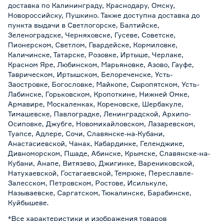
доставка по Калининграду, Краснодару, Омску,
Новороссийску, Пушкино. Также доступна доставка до
пункта выдачи в Светлогорске, Балтийске,
Зеленоградске, Черняховске, Гусеве, Советске,
Пионерском, Светлом, Гвардейске, Кормиловке,
Каличинске, Татарске, Розовке, Иртыше, Черлаке,
Красном Яре, Любинском, Марьяновке, Азово, Гауфе,
Таврическом, Иртышском, Белореченске, Усть-
Заостровке, Богословке, Майкопе, Сыропятском, Усть-
Лабинске, Горьковском, Кропоткине, Нижней Омке,
Армавире, Москаленках, Кореновске, Шербакуле,
Тимашевске, Павлоградке, Ленинградской, Архипо-
Осиповке, Джубге, Новомихайловском, Лазаревском,
Туапсе, Адлере, Сочи, Славянске-на-Кубани,
Анастасиевской, Чанах, Кабардинке, Геленджике,
Дивноморском, Пшаде, Абинске, Крымске, Славянске-на-
Кубани, Анапе, Витязево, Джигинке, Варениковской,
Натухаевской, Гостагаевской, Темрюке, Переславле-
Залесском, Петровском, Ростове, Исилькуле,
Называевске, Саргатском, Тюкалинске, Барабинске,
Куйбышеве.
*Все характеристики и изображения товаров