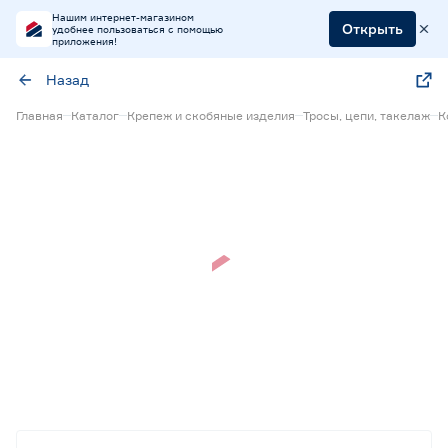
Нашим интернет-магазином
Открыть
удобнее пользоваться с помощью
приложения!
Назад
Главная
Каталог
Крепеж и скобяные изделия
Тросы, цепи, такелаж
К