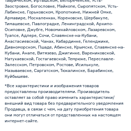
Таврическом, Иртышском, Белореченске, Усть-
Заостровке, Богословке, Майкопе, Сыропятском, Усть-
Лабинске, Горьковском, Кропоткине, Нижней Омке,
Армавире, Москаленках, Кореновске, Шербакуле,
Тимашевске, Павлоградке, Ленинградской, Архипо-
Осиповке, Джубге, Новомихайловском, Лазаревском,
Туапсе, Адлере, Сочи, Славянске-на-Кубани,
Анастасиевской, Чанах, Кабардинке, Геленджике,
Дивноморском, Пшаде, Абинске, Крымске, Славянске-на-
Кубани, Анапе, Витязево, Джигинке, Варениковской,
Натухаевской, Гостагаевской, Темрюке, Переславле-
Залесском, Петровском, Ростове, Исилькуле,
Называевске, Саргатском, Тюкалинске, Барабинске,
Куйбышеве.
*Все характеристики и изображения товаров
предоставлены производителями. Производитель
оставляет за собой право изменить характеристики/
внешний вид товара без предварительного уведомления
Продавца, в связи с чем, на дату приобретения товара
они могут отличаться от представленных на настоящем
интернет-сайте.