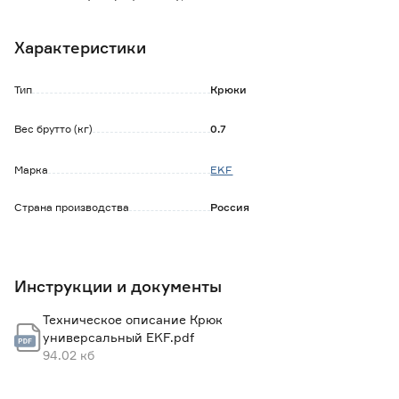
температурам, коррозии и агрессивным атмосферным
воздействиям.
Характеристики
Тип
Крюки
Вес брутто (кг)
0.7
Марка
EKF
Страна производства
Россия
Инструкции и документы
Техническое описание Крюк
универсальный EKF.pdf
94.02 кб