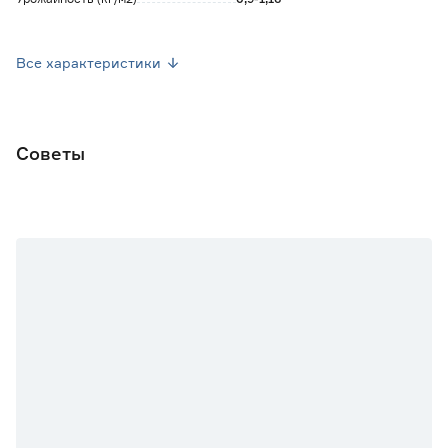
Посев семян
Май
Все характеристики
Высота растения (см)
180-215
Форма плода
Слабоконическая
Советы
Марка
Гавриш
Страна производства
Россия
Вес брутто (кг)
0.001