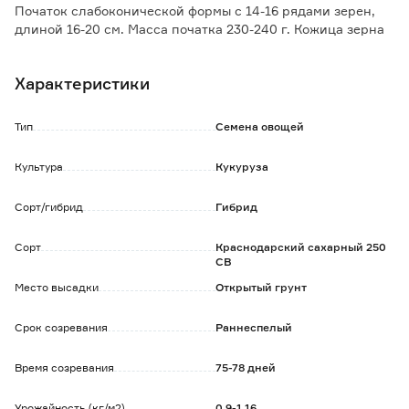
Початок слабоконической формы с 14-16 рядами зерен,
длиной 16-20 см. Масса початка 230-240 г. Кожица зерна
нежная, окраска желто-оранжевая. Вкусовые качества
вареной и консервированной кукурузы отличные.
Характеристики
Рекомендуется для использования в свежем и
консервированном виде.
Тип
Семена овощей
Культура
Кукуруза
Сорт/гибрид
Гибрид
Сорт
Краснодарский сахарный 250
СВ
Место высадки
Открытый грунт
Срок созревания
Раннеспелый
Время созревания
75-78 дней
Урожайность (кг/м2)
0,9-1,16