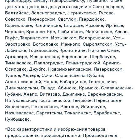
Краснодару, Омску, Новороссийску, Пушкино. Также
доступна доставка до пункта выдачи в Светлогорске,
Балтийске, Зеленоградске, Черняховске, Гусеве,
Советске, Пионерском, Светлом, Гвардейске,
Кормиловке, Каличинске, Татарске, Розовке, Иртыше,
Черлаке, Красном Яре, Любинском, Марьяновке, Азово,
Гауфе, Таврическом, Иртышском, Белореченске, Усть-
Заостровке, Богословке, Майкопе, Сыропятском, Усть-
Лабинске, Горьковском, Кропоткине, Нижней Омке,
Армавире, Москаленках, Кореновске, Шербакуле,
Тимашевске, Павлоградке, Ленинградской, Архипо-
Осиповке, Джубге, Новомихайловском, Лазаревском,
Туапсе, Адлере, Сочи, Славянске-на-Кубани,
Анастасиевской, Чанах, Кабардинке, Геленджике,
Дивноморском, Пшаде, Абинске, Крымске, Славянске-на-
Кубани, Анапе, Витязево, Джигинке, Варениковской,
Натухаевской, Гостагаевской, Темрюке, Переславле-
Залесском, Петровском, Ростове, Исилькуле,
Называевске, Саргатском, Тюкалинске, Барабинске,
Куйбышеве.
*Все характеристики и изображения товаров
предоставлены производителями. Производитель