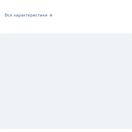
Страна производства
Бельгия
Все характеристики
Вес брутто (кг)
0
Вид
Купрессус