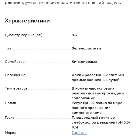
рекомендуется выносить растение на свежий воздух.
Не переносит понижение температуры ниже +5°C, боится
сквозняков.
Характеристики
При низкой влажности воздуха необходимо
опрыскивание.
При переизбытке солнечного света может получить ожог
Диаметр горшка (см)
8.5
- хвоя желтеет и быстро осыпается.
Подкармливать с мая по август жидким минеральным
Тип
Зеленолистные
удобрением для хвойных культур.
Семейство
Кипарисовые
Освещение
Яркий рассеянный свет без
прямых солнечных лучей
Температура
В комнатных условиях
рекомендовано прохладное
содержание
Полив
Регулярный полив по мере
полного просыхания
земляного кома
Грунт
Плодородный грунт со
слабокислой реакцией (pH 5,5-
6,5)
Марка
7цветов