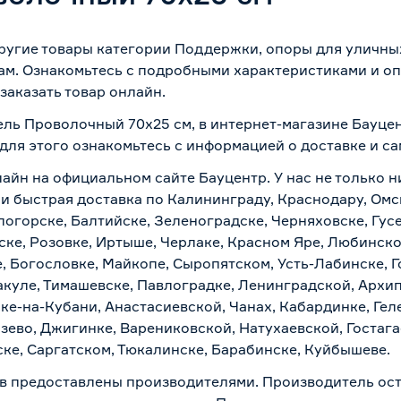
ругие товары категории Поддержки, опоры для уличных
ам. Ознакомьтесь с подробными характеристиками и оп
заказать товар онлайн.
ель Проволочный 70x25 см, в интернет-магазине Бауце
 для этого ознакомьтесь с информацией о
доставке и с
айн на официальном сайте Бауцентр. У нас не только н
и быстрая доставка по Калининграду, Краснодару, Омс
логорске, Балтийске, Зеленоградске, Черняховске, Гусе
ске, Розовке, Иртыше, Черлаке, Красном Яре, Любинском
, Богословке, Майкопе, Сыропятском, Усть-Лабинске, 
куле, Тимашевске, Павлоградке, Ленинградской, Архи
ске-на-Кубани, Анастасиевской, Чанах, Кабардинке, Ге
зево, Джигинке, Варениковской, Натухаевской, Гостаг
ске, Саргатском, Тюкалинске, Барабинске, Куйбышеве.
в предоставлены производителями. Производитель ост