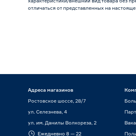
характеристики/внешний вид товара без пре
отличаться от представленных на настояще
Адреса магазинов
Ком
Ростовское шоссе, 28/7
Боль
ул. Селезнева, 4
Пар
ул. им. Данилы Волкореза, 2
Вак
Ежедневно 8 — 22
Пол