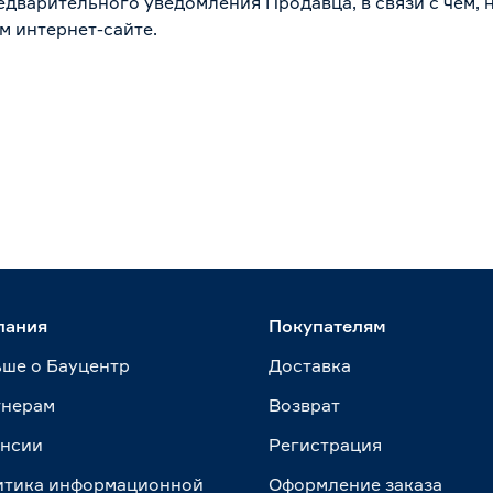
дварительного уведомления Продавца, в связи с чем, н
м интернет-сайте.
пания
Покупателям
ше о Бауцентр
Доставка
тнерам
Возврат
ансии
Регистрация
итика информационной
Оформление заказа