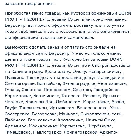
заказать товар онлайн.
Приобретая такие товары, как Кусторез бензиновый DORN
PRO TT-HT230H 1 л.с. лезвия 65 см, в интернет-магазине
Бауцентр, вы можете оформить доставку или получить
товар удобным для вас способом, для этого ознакомьтесь
с информацией о
доставке и самовывозе
.
Вы можете сделать заказ и оплатить его онлайн на
официальном сайте Бауцентр. У нас не только низкие
цены на такие товары, как Кусторез бензиновый DORN
PRO TT-HT230H 1 л.с. лезвия 65 см, но и быстрая доставка
по Калининграду, Краснодару, Омску, Новороссийску,
Пушкино. Также доступна доставка до пункта выдачи в
Светлогорске, Балтийске, Зеленоградске, Черняховске,
Гусеве, Советске, Пионерском, Светлом, Гвардейске,
Кормиловке, Каличинске, Татарске, Розовке, Иртыше,
Черлаке, Красном Яре, Любинском, Марьяновке, Азово,
Гауфе, Таврическом, Иртышском, Белореченске, Усть-
Заостровке, Богословке, Майкопе, Сыропятском, Усть-
Лабинске, Горьковском, Кропоткине, Нижней Омке,
Армавире, Москаленках, Кореновске, Шербакуле,
Тимашевске, Павлоградке, Ленинградской, Архипо-