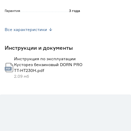
Гарантия
3 года
Страна производства
Китай
Все характеристики
Мощность (л.с.)
1
Инструкции и документы
Вес брутто (кг)
6
Инструкция по эксплуатации
Кусторез бензиновый DORN PRO
TT-HT230H.pdf
2.09 мб