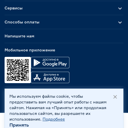
Сервисы
Способы оплаты
Напишите нам
Мобильное приложение
Мы используем файлы cookie, чтобы
ООО «Бауцентр Рус» 2004 -
2026
, 236029, г. Калининград,
предоставить вам лучший опыт работы с нашим
ул. А.Невского, 205. ИНН 7702596813, КПП 390601001 ©
сайтом. Нажимая на «Принять» или продолжая
Все права защищены
пользоваться сайтом, вы разрешаете их
Политика обработки персональных данных
использование.
Подробнее
Правовая информация
Принять
Главная
Каталог
Корзина
Профиль
Охрана труда