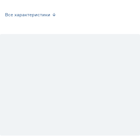
Страна производства
Нидерланды
Все характеристики
Вес брутто (кг)
0
Вид
Лавр