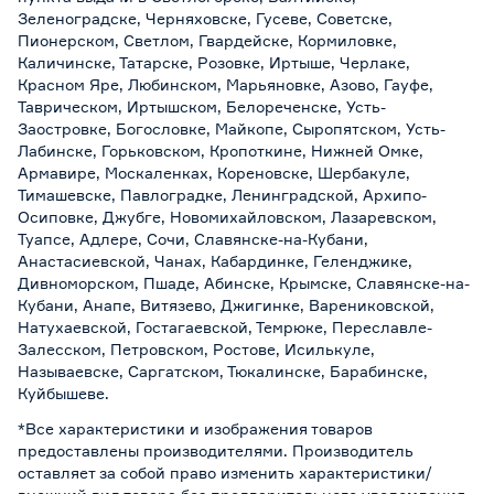
Зеленоградске, Черняховске, Гусеве, Советске,
Пионерском, Светлом, Гвардейске, Кормиловке,
Каличинске, Татарске, Розовке, Иртыше, Черлаке,
Красном Яре, Любинском, Марьяновке, Азово, Гауфе,
Таврическом, Иртышском, Белореченске, Усть-
Заостровке, Богословке, Майкопе, Сыропятском, Усть-
Лабинске, Горьковском, Кропоткине, Нижней Омке,
Армавире, Москаленках, Кореновске, Шербакуле,
Тимашевске, Павлоградке, Ленинградской, Архипо-
Осиповке, Джубге, Новомихайловском, Лазаревском,
Туапсе, Адлере, Сочи, Славянске-на-Кубани,
Анастасиевской, Чанах, Кабардинке, Геленджике,
Дивноморском, Пшаде, Абинске, Крымске, Славянске-на-
Кубани, Анапе, Витязево, Джигинке, Варениковской,
Натухаевской, Гостагаевской, Темрюке, Переславле-
Залесском, Петровском, Ростове, Исилькуле,
Называевске, Саргатском, Тюкалинске, Барабинске,
Куйбышеве.
*Все характеристики и изображения товаров
предоставлены производителями. Производитель
оставляет за собой право изменить характеристики/