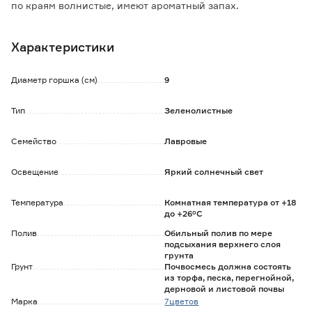
по краям волнистые, имеют ароматный запах.
В летнее время рекомендуется выносить лавр на свежий
воздух.
Характеристики
Любит повышенную влажность воздуха. Рекомендуется
регулярно опрыскивать листву.
Хорошо переносит обрезку, ему можно придать любую
Диаметр горшка (см)
9
форму.
Листочки лавра используются в кулинарии.
Тип
Зеленолистные
Семейство
Лавровые
Освещение
Яркий солнечный свет
Температура
Комнатная температура от +18
до +26°C
Полив
Обильный полив по мере
подсыхания верхнего слоя
грунта
Грунт
Почвосмесь должна состоять
из торфа, песка, перегнойной,
дерновой и листовой почвы
Марка
7цветов