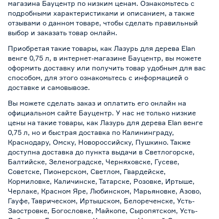
магазина Бауцентр по низким ценам. Ознакомьтесь с
подробными характеристиками и описанием, а также
отзывами о данном товаре, чтобы сделать правильный
выбор и заказать товар онлайн.
Приобретая такие товары, как Лазурь для дерева Elan
венге 0,75 л, в интернет-магазине Бауцентр, вы можете
оформить доставку или получить товар удобным для вас
способом, для этого ознакомьтесь с информацией о
доставке и самовывозе
.
Вы можете сделать заказ и оплатить его онлайн на
официальном сайте Бауцентр. У нас не только низкие
цены на такие товары, как Лазурь для дерева Elan венге
0,75 л, но и быстрая доставка по Калининграду,
Краснодару, Омску, Новороссийску, Пушкино. Также
доступна доставка до пункта выдачи в Светлогорске,
Балтийске, Зеленоградске, Черняховске, Гусеве,
Советске, Пионерском, Светлом, Гвардейске,
Кормиловке, Каличинске, Татарске, Розовке, Иртыше,
Черлаке, Красном Яре, Любинском, Марьяновке, Азово,
Гауфе, Таврическом, Иртышском, Белореченске, Усть-
Заостровке, Богословке, Майкопе, Сыропятском, Усть-