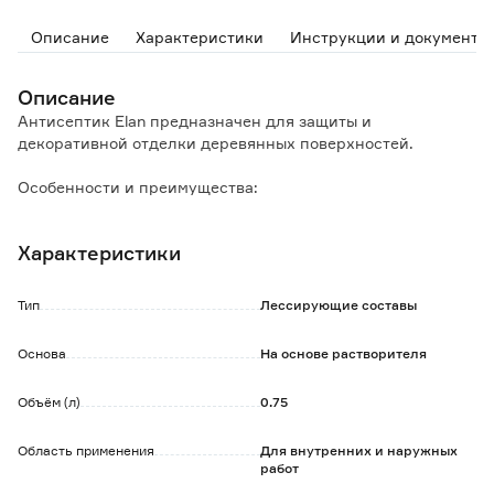
Описание
Характеристики
Инструкции и документы
Описание
Антисептик Elan предназначен для защиты и
декоративной отделки деревянных поверхностей.
Особенности и преимущества:
- усиливает естественную защиту дерева;
- обладает высокой проникающей способностью;
Характеристики
- придает дереву водоотталкивающие свойства;
- защищает от биопоражений и неблагоприятных
атмосферных явлений;
Тип
Лессирующие составы
- образует полупрозрачный защитный слой, который
подчеркивает фактуру дерева;
Основа
На основе растворителя
- легко наносится, легко обновляется, не трескается и не
вздувается;
Объём (л)
0.75
- насыщенные цвета не выгорают на солнце.
Область применения
Для внутренних и наружных
работ