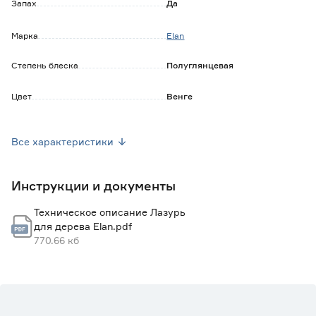
Запах
Да
Марка
Elan
Степень блеска
Полуглянцевая
Цвет
Венге
Страна производства
Россия
Все характеристики
Расход в один слой до (м2/л)
10
Инструкции и документы
Рекомендуемое количество слоев
1-2
Техническое описание Лазурь
Инструмент для нанесения
Кисть, распылитель
для дерева Elan.pdf
770.66 кб
Время высыхания
Межслойная сушка: 6-12 часов.
Полное высыхание - 24 часа.
Вес брутто (кг)
0.768