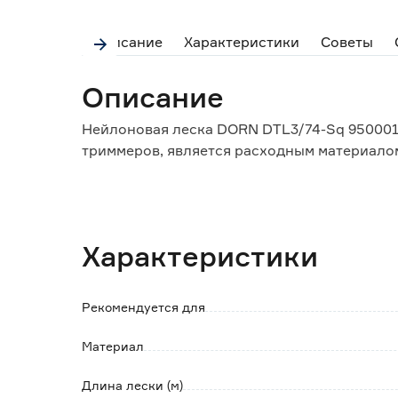
Описание
Характеристики
Советы
Описание
Нейлоновая леска DORN DTL3/74-Sq 950001
триммеров, является расходным материало
Особенности и преимущества:
- леска имеет квадратное сечение с острыми
- квадратная леска оптимальна для толстых
Характеристики
Рекомендуется для
Материал
Длина лески (м)