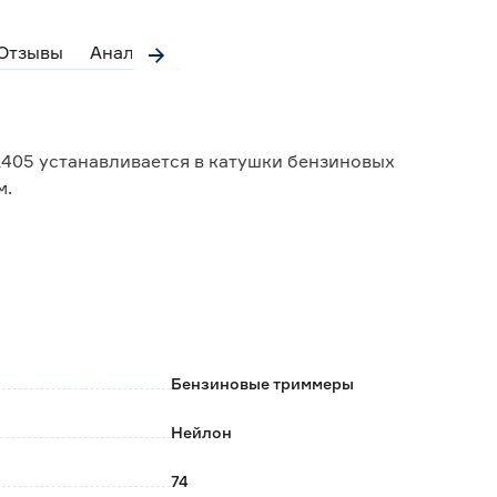
Отзывы
Аналоги
405 устанавливается в катушки бензиновых
м.
 краями, что позволяет делать ровный рез;
 сорняков, густых зарослей, кустарника.
Бензиновые триммеры
Нейлон
74