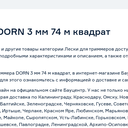
DORN 3 мм 74 м квадрат
 и другие товары категории Лески для триммеров дост
 подробными характеристиками и описанием, а также от
.
иммера DORN 3 мм 74 м квадрат, в интернет-магазине Б
 для этого ознакомьтесь с информацией о
доставке и с
айн на официальном сайте Бауцентр. У нас не только н
трая доставка по Калининграду, Краснодару, Омску, Но
 Балтийске, Зеленоградске, Черняховске, Гусеве, Совет
, Иртыше, Черлаке, Красном Яре, Любинском, Марьяновк
е, Майкопе, Сыропятском, Усть-Лабинске, Горьковском,
ашевске, Павлоградке, Ленинградской, Архипо-Осиповк