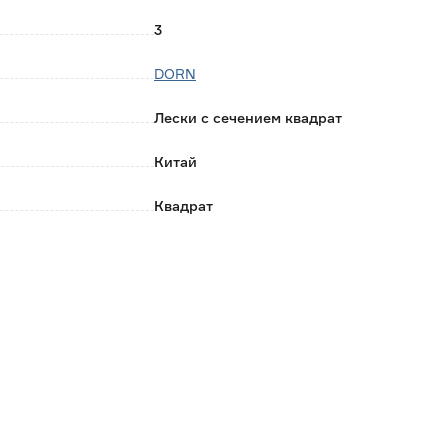
3
DORN
Лески с сечением квадрат
Китай
Квадрат
0.865