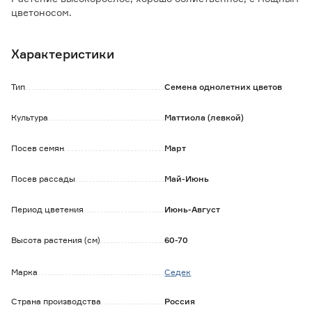
цветоносом.
Цветки крупные, белоснежные, очень душистые, собраны
в плотные компактные соцветия, длиной 50-60 см.
Характеристики
Холодостоек, предпочитает открытые солнечные места с
суглинистой, умеренно увлажненной почвой.
Используется для групповых и одиночных посадок на
Тип
Семена однолетних цветов
клумбах, газонах, в рабатках, оформления садов, на
срезку.
Культура
Маттиола (левкой)
Посев семян
Март
Посев рассады
Май-Июнь
Период цветения
Июнь-Август
Высота растения (см)
60-70
Марка
Седек
Страна производства
Россия