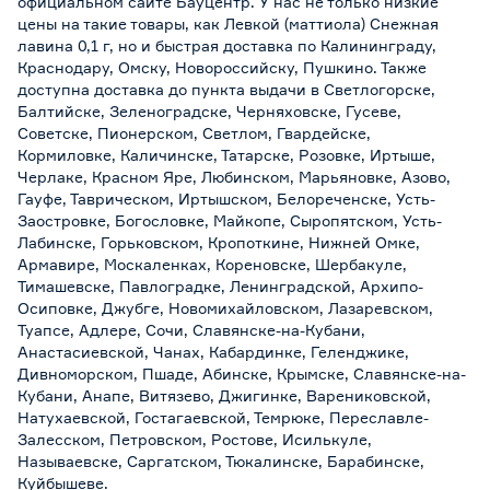
официальном сайте Бауцентр. У нас не только низкие
цены на такие товары, как Левкой (маттиола) Снежная
лавина 0,1 г, но и быстрая доставка по Калининграду,
Краснодару, Омску, Новороссийску, Пушкино. Также
доступна доставка до пункта выдачи в Светлогорске,
Балтийске, Зеленоградске, Черняховске, Гусеве,
Советске, Пионерском, Светлом, Гвардейске,
Кормиловке, Каличинске, Татарске, Розовке, Иртыше,
Черлаке, Красном Яре, Любинском, Марьяновке, Азово,
Гауфе, Таврическом, Иртышском, Белореченске, Усть-
Заостровке, Богословке, Майкопе, Сыропятском, Усть-
Лабинске, Горьковском, Кропоткине, Нижней Омке,
Армавире, Москаленках, Кореновске, Шербакуле,
Тимашевске, Павлоградке, Ленинградской, Архипо-
Осиповке, Джубге, Новомихайловском, Лазаревском,
Туапсе, Адлере, Сочи, Славянске-на-Кубани,
Анастасиевской, Чанах, Кабардинке, Геленджике,
Дивноморском, Пшаде, Абинске, Крымске, Славянске-на-
Кубани, Анапе, Витязево, Джигинке, Варениковской,
Натухаевской, Гостагаевской, Темрюке, Переславле-
Залесском, Петровском, Ростове, Исилькуле,
Называевске, Саргатском, Тюкалинске, Барабинске,
Куйбышеве.