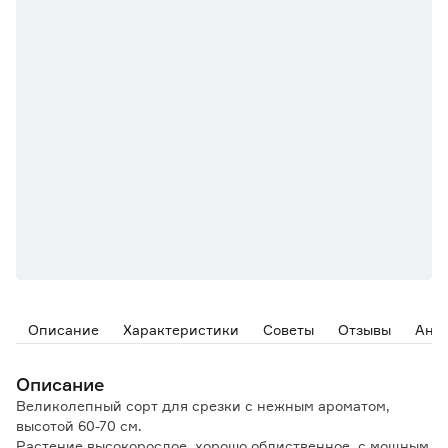
Описание
Характеристики
Советы
Отзывы
Ана
Описание
Великолепный сорт для срезки с нежным ароматом,
высотой 60-70 см.
Растение высокорослое, хорошо облиственное, с мощным