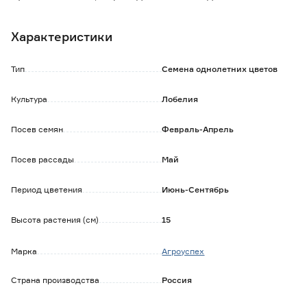
шириной 15-20 см, усыпан многочисленными цветками
небесно-голубого цвета.
Характеристики
Цветение обильное и продолжительное.
Семена в мульти драже.
Тип
Семена однолетних цветов
Культура
Лобелия
Посев семян
Февраль-Апрель
Посев рассады
Май
Период цветения
Июнь-Сентябрь
Высота растения (см)
15
Марка
Агроуспех
Страна производства
Россия