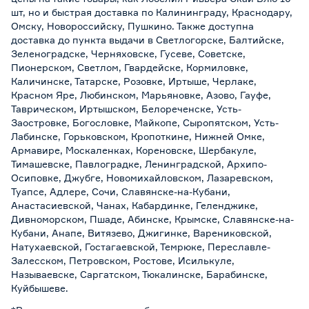
шт, но и быстрая доставка по Калининграду, Краснодару,
Омску, Новороссийску, Пушкино. Также доступна
доставка до пункта выдачи в Светлогорске, Балтийске,
Зеленоградске, Черняховске, Гусеве, Советске,
Пионерском, Светлом, Гвардейске, Кормиловке,
Каличинске, Татарске, Розовке, Иртыше, Черлаке,
Красном Яре, Любинском, Марьяновке, Азово, Гауфе,
Таврическом, Иртышском, Белореченске, Усть-
Заостровке, Богословке, Майкопе, Сыропятском, Усть-
Лабинске, Горьковском, Кропоткине, Нижней Омке,
Армавире, Москаленках, Кореновске, Шербакуле,
Тимашевске, Павлоградке, Ленинградской, Архипо-
Осиповке, Джубге, Новомихайловском, Лазаревском,
Туапсе, Адлере, Сочи, Славянске-на-Кубани,
Анастасиевской, Чанах, Кабардинке, Геленджике,
Дивноморском, Пшаде, Абинске, Крымске, Славянске-на-
Кубани, Анапе, Витязево, Джигинке, Варениковской,
Натухаевской, Гостагаевской, Темрюке, Переславле-
Залесском, Петровском, Ростове, Исилькуле,
Называевске, Саргатском, Тюкалинске, Барабинске,
Куйбышеве.