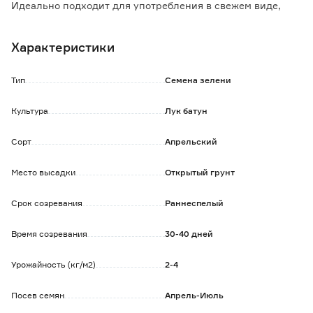
Идеально подходит для употребления в свежем виде,
приготовления салатов, украшения блюд.
Характеристики
Выращивается как в однолетней культуре, так и в
многолетней.
При первом способе выращивания убирают все растение,
Тип
Семена зелени
а при втором проводят срезку листьев два раза в сезон.
Культура
Лук батун
Сорт
Апрельский
Место высадки
Открытый грунт
Срок созревания
Раннеспелый
Время созревания
30-40 дней
Урожайность (кг/м2)
2-4
Посев семян
Апрель-Июль