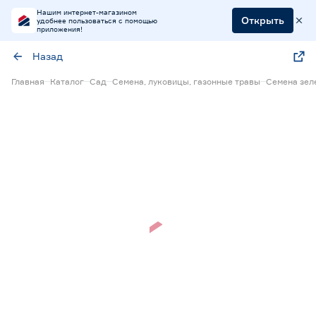
Нашим интернет-магазином
Открыть
удобнее пользоваться с помощью
приложения!
Назад
Главная
Каталог
Сад
Семена, луковицы, газонные травы
Семена зел
Нет в наличии