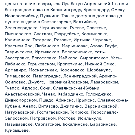
цены на такие товары, как Лук батун Апрельский 1 г, но и
быстрая доставка по Калининграду, Краснодару, Омску,
Новороссийску, Пушкино. Также доступна доставка до
пункта выдачи в Светлогорске, Балтийске,
Зеленоградске, Черняховске, Гусеве, Советске,
Пионерском, Светлом, Гвардейске, Кормиловке,
Каличинске, Татарске, Розовке, Иртыше, Черлаке,
Красном Яре, Любинском, Марьяновке, Азово, Гауфе,
Таврическом, Иртышском, Белореченске, Усть-
Заостровке, Богословке, Майкопе, Сыропятском, Усть-
Лабинске, Горьковском, Кропоткине, Нижней Омке,
Армавире, Москаленках, Кореновске, Шербакуле,
Тимашевске, Павлоградке, Ленинградской, Архипо-
Осиповке, Джубге, Новомихайловском, Лазаревском,
Туапсе, Адлере, Сочи, Славянске-на-Кубани,
Анастасиевской, Чанах, Кабардинке, Геленджике,
Дивноморском, Пшаде, Абинске, Крымске, Славянске-на-
Кубани, Анапе, Витязево, Джигинке, Варениковской,
Натухаевской, Гостагаевской, Темрюке, Переславле-
Залесском, Петровском, Ростове, Исилькуле,
Называевске, Саргатском, Тюкалинске, Барабинске,
Куйбышеве.