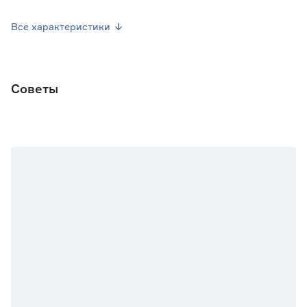
Высота растения (см)
45-50
Все характеристики
Марка
Евросемена
Страна производства
Россия
Советы
Вес брутто (кг)
0.001