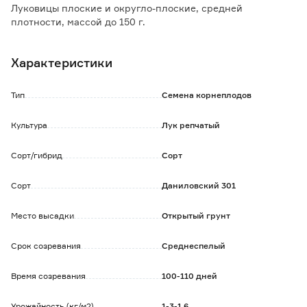
Луковицы плоские и округло-плоские, средней
плотности, массой до 150 г.
Сухие чешуи темно-красные с фиолетовым оттенком,
сочные – светло-фиолетовые.
Характеристики
Лежкость хорошая.
Тип
Семена корнеплодов
Культура
Лук репчатый
Сорт/гибрид
Сорт
Сорт
Даниловский 301
Место высадки
Открытый грунт
Срок созревания
Среднеспелый
Время созревания
100-110 дней
Урожайность (кг/м2)
1-3-1,6