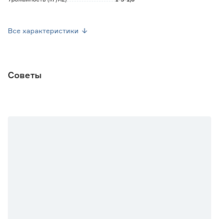
Посев семян
Апрель-Май
Все характеристики
Высота растения (см)
25-35
Окраска плода
Красная
Советы
Форма плода
Округло-плоская
Марка
Кольчуга
Страна производства
Россия
Вес брутто (кг)
0.002