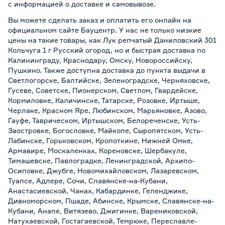
с информацией о
доставке и самовывозе
.
Вы можете сделать заказ и оплатить его онлайн на
официальном сайте Бауцентр. У нас не только низкие
цены на такие товары, как Лук репчатый Даниловский 301
Кольчуга 1 г Русский огород, но и быстрая доставка по
Калининграду, Краснодару, Омску, Новороссийску,
Пушкино. Также доступна доставка до пункта выдачи в
Светлогорске, Балтийске, Зеленоградске, Черняховске,
Гусеве, Советске, Пионерском, Светлом, Гвардейске,
Кормиловке, Каличинске, Татарске, Розовке, Иртыше,
Черлаке, Красном Яре, Любинском, Марьяновке, Азово,
Гауфе, Таврическом, Иртышском, Белореченске, Усть-
Заостровке, Богословке, Майкопе, Сыропятском, Усть-
Лабинске, Горьковском, Кропоткине, Нижней Омке,
Армавире, Москаленках, Кореновске, Шербакуле,
Тимашевске, Павлоградке, Ленинградской, Архипо-
Осиповке, Джубге, Новомихайловском, Лазаревском,
Туапсе, Адлере, Сочи, Славянске-на-Кубани,
Анастасиевской, Чанах, Кабардинке, Геленджике,
Дивноморском, Пшаде, Абинске, Крымске, Славянске-на-
Кубани, Анапе, Витязево, Джигинке, Варениковской,
Натухаевской, Гостагаевской, Темрюке, Переславле-