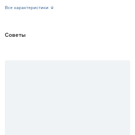
Высота растения (см)
200
Все характеристики
Марка
Darit
Страна производства
Россия
Советы
Вес брутто (кг)
0.001