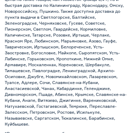
быстрая доставка по Калининграду, Краснодару, Омску,
Новороссийску, Пушкино. Также доступна доставка до
пункта выдачи в Светлогорске, Балтийске,
Зеленоградске, Черняховске, Гусеве, Советске,
Пионерском, Светлом, Гвардейске, Кормиловке,
Каличинске, Татарске, Розовке, Иртыше, Черлаке,
Красном Яре, Любинском, Марьяновке, Азово, Гауфе,
Таврическом, Иртышском, Белореченске, Усть-
Заостровке, Богословке, Майкопе, Сыропятском, Усть-
Лабинске, Горьковском, Кропоткине, Нижней Омке,
Армавире, Москаленках, Кореновске, Шербакуле,
Тимашевске, Павлоградке, Ленинградской, Архипо-
Осиповке, Джубге, Новомихайловском, Лазаревском,
Туапсе, Адлере, Сочи, Славянске-на-Кубани,
Анастасиевской, Чанах, Кабардинке, Геленджике,
Дивноморском, Пшаде, Абинске, Крымске, Славянске-на-
Кубани, Анапе, Витязево, Джигинке, Варениковской,
Натухаевской, Гостагаевской, Темрюке, Переславле-
Залесском, Петровском, Ростове, Исилькуле,
Называевске, Саргатском, Тюкалинске, Барабинске,
Куйбышеве.