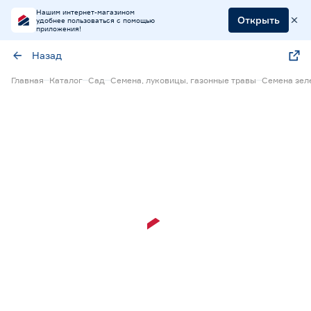
Нашим интернет-магазином
Открыть
удобнее пользоваться с помощью
приложения!
Назад
Главная
Каталог
Сад
Семена, луковицы, газонные травы
Семена зел