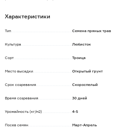
Листья крупные, перистые, темно-зеленого цвета.
Растение обладает сильным пряным ароматом.
Характеристики
Мелкие желтоватые цветки на верхушках стеблей
собраны в сложные зонтики.
Цветет в июне - июле, семена созревают в июле - августе.
Тип
Семена пряных трав
Холодоустойчивое, хорошо зимует.
Культура
Любисток
Сорт
Троица
Место высадки
Открытый грунт
Срок созревания
Скороспелый
Время созревания
30 дней
Урожайность (кг/м2)
4-5
Посев семян
Март-Апрель